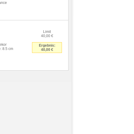
ance
Limit
40,00 €
dekor
Ergebnis:
: 8.5 cm
40,00 €