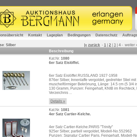
ionsübersicht
Kontakt
Lageplan
Bedingungen
Datenschutz
Auftrag
se
:
Silber
|«
zurück
-
1
|
2
|
3
|
4
-
weiter
Beschreibung
Kat.Nr.
1080
6er Satz Eislöffel.
6er Satz Eislöffel.RUSSLAND 1927-1958
876er Silber, Innenlaffe vergoldet, gedrehter Stiel mit
muschelförmiger Bekrönung, Länge: 14.5 cm (5 3/4 i
130 Gramm, Punzen: Feingehalt, KNIB im Rechteck, L
Verzeichnis ...
Details »
Kat.Nr.
1081
4er Satz Cartier-Kelche.
4er Satz Cartier-Kelche.PARIS "Trinity"
925er Silber, partiell vergoldet, Modell-No.552962
Punzen: Signatur Cartier Paris, Feingehalt, Modell-N