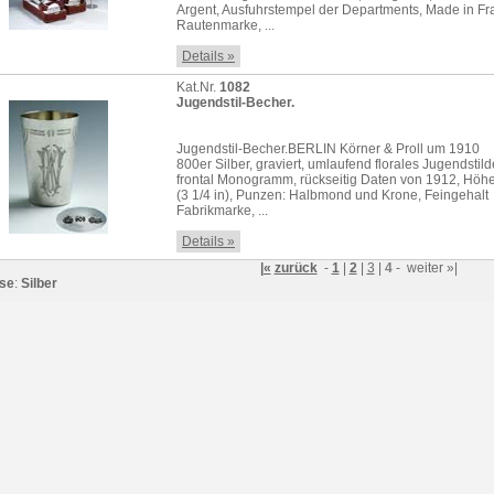
Argent, Ausfuhrstempel der Departments, Made in Fr
Rautenmarke, ...
Details »
Kat.Nr.
1082
Jugendstil-Becher.
Jugendstil-Becher.BERLIN Körner & Proll um 1910
800er Silber, graviert, umlaufend florales Jugendstil
frontal Monogramm, rückseitig Daten von 1912, Höhe
(3 1/4 in), Punzen: Halbmond und Krone, Feingehalt
Fabrikmarke, ...
Details »
|«
zurück
-
1
|
2
|
3
|
4
-
weiter
»|
se
:
Silber