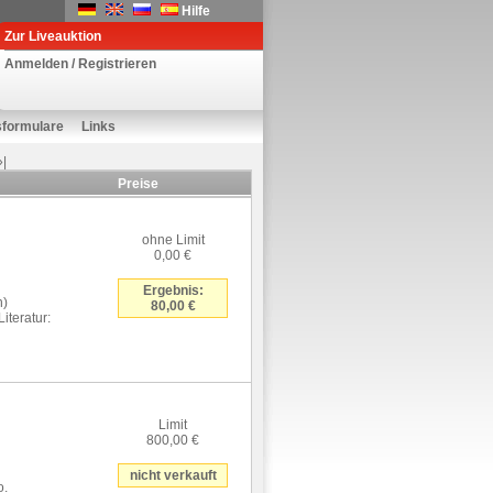
Hilfe
Zur Liveauktion
Anmelden / Registrieren
sformulare
Links
»|
Preise
ohne Limit
0,00 €
Ergebnis:
n)
80,00 €
iteratur:
Limit
800,00 €
nicht verkauft
o.