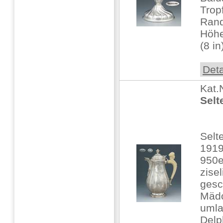
Trop
Rand
Höhe
(8 in)
Deta
Kat.
Selt
Selt
191
950e
zisel
gesc
Mäd
umla
Delp