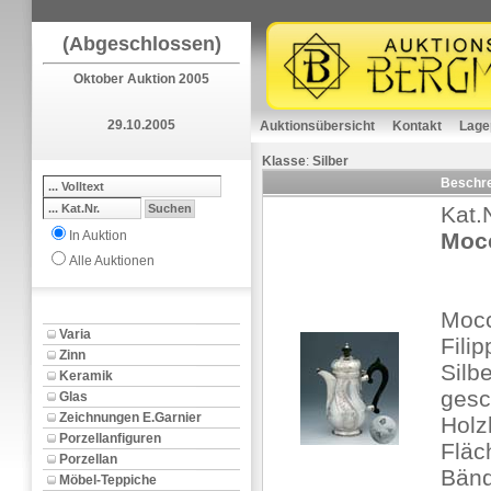
(Abgeschlossen)
Oktober Auktion 2005
29.10.2005
Auktionsübersicht
Kontakt
Lage
Klasse
:
Silber
Beschr
Kat.
In Auktion
Moc
Alle Auktionen
Mocc
Varia
Fili
Zinn
Silbe
Keramik
gesc
Glas
Zeichnungen E.Garnier
Holz
Porzellanfiguren
Fläc
Porzellan
Bänd
Möbel-Teppiche