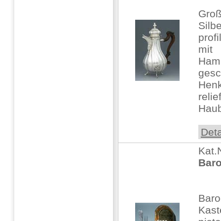
Groß
Silbe
prof
mit
Hamm
gesc
Henk
relie
Haub
Deta
Kat.
Baro
Baro
Kast