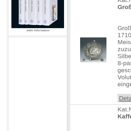
Groß
Groß
mehr Information
1710
Meis
zuzu
Silbe
8-pa
gesc
Volu
einge
Deta
Kat.
Kaff