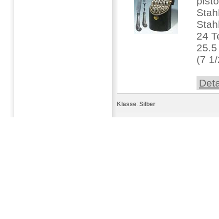
pist
Stah
Stah
24 T
25.5
(7 1/
Deta
Klasse
:
Silber