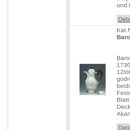
und K
Deta
Kat.
Baro
Baro
173
12löt
godr
beid
Fest
Blat
Deck
Akan
Deta