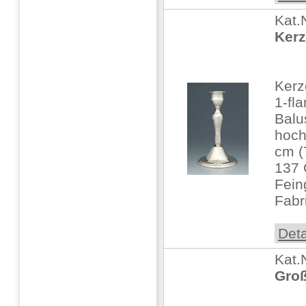
Kat.
Kerz
Kerz
1-fl
Balu
hoch
cm (
137 
Fein
Fabr
Deta
Kat.
Groß