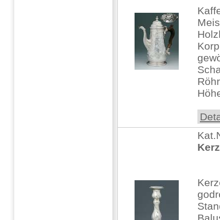
Kaff
Meis
Holz
Korp
gewö
Scha
Röh
Höhe:
Deta
Kat.
Kerz
Kerz
godr
Stan
Balu