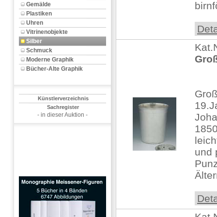
birnf
Gemälde
Plastiken
Uhren
Deta
Vitrinenobjekte
Silber
Kat.
Schmuck
Groß
Moderne Graphik
Bücher-Alte Graphik
Groß
Künstlerverzeichnis
19.J
Sachregister
- in dieser Auktion -
Joha
1850
leic
und p
Punz
Älte
Deta
Kat.