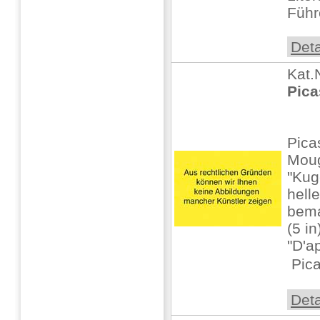
Führ
Deta
Kat.
Pica
Pica
Mou
"Kug
helle
bema
(5 i
"D'a
 Pica
Deta