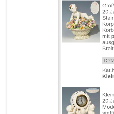
Groß
20.J
Stein
Korp
Korb
mit 
ausg
Breit
Deta
Kat.
Klei
Klei
20.J
Model
staff