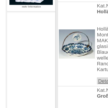
Kat.
mehr Information
Holl
Holl
Mont
MAKK
glasi
Blau
well
Rand
Kart
Deta
Kat.
Groß