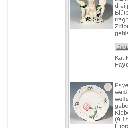
drei
Blüt
trag
Ziffe
geblä
Deta
Kat.
Faye
Faye
weiß
well
gebo
Kleb
(9 1
Lite