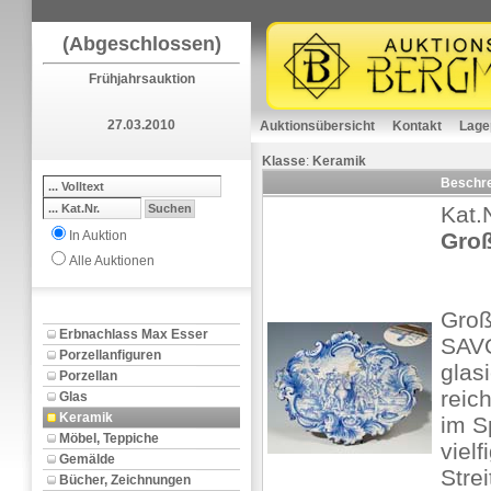
(Abgeschlossen)
Frühjahrsauktion
27.03.2010
Auktionsübersicht
Kontakt
Lage
Klasse
:
Keramik
Beschr
Kat.
In Auktion
Groß
Alle Auktionen
Groß
Erbnachlass Max Esser
SAVO
Porzellanfiguren
glasi
Porzellan
reic
Glas
Keramik
im S
Möbel, Teppiche
viel
Gemälde
Stre
Bücher, Zeichnungen