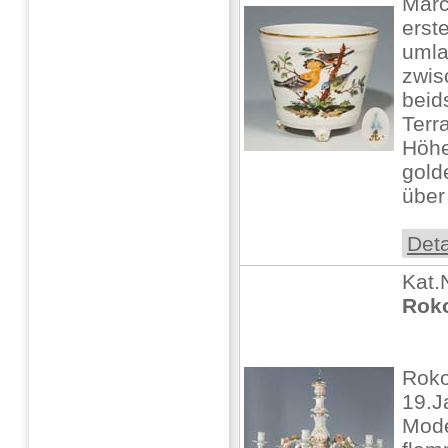
Marc
erst
umla
zwis
beid
Terr
Höhe
gold
über 
Deta
Kat.
Roko
Roko
19.J
Mode