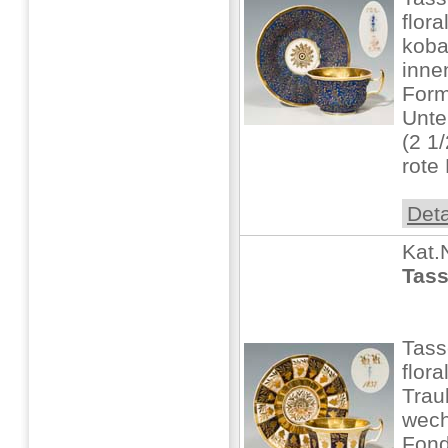
flor
koba
inne
Form
Unte
(2 1/
rote
Deta
Kat.
Tass
Tass
flor
Trau
wech
Fond