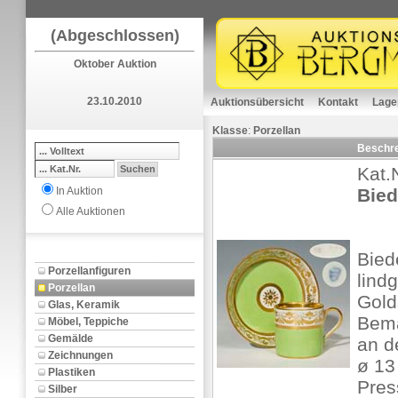
(Abgeschlossen)
Oktober Auktion
23.10.2010
Auktionsübersicht
Kontakt
Lage
Klasse
:
Porzellan
Beschr
Kat.
In Auktion
Bied
Alle Auktionen
Bied
Porzellanfiguren
lind
Porzellan
Gold
Glas, Keramik
Bema
Möbel, Teppiche
Gemälde
an d
Zeichnungen
ø 13
Plastiken
Pres
Silber