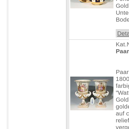
Gold
Unte
Bode
Deta
Kat.
Paar
Paar
1800
farbi
"Wat
Gold
gold
auf 
relie
vergo