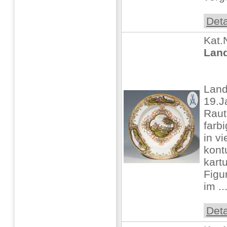
Deta
Kat.
Land
Land
19.J
Raut
farb
in v
kont
kart
Figu
im ..
Deta