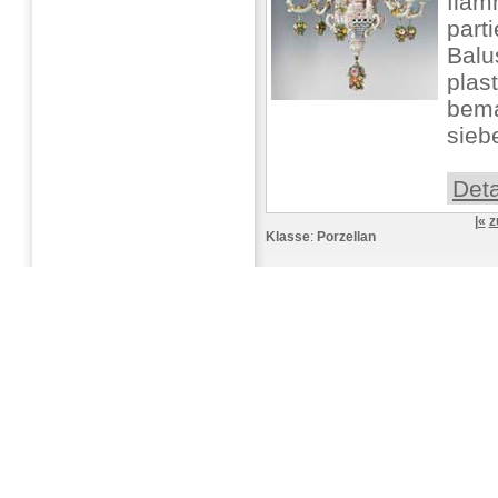
flamm
part
Balu
plas
bema
siebe
Deta
|«
z
Klasse
:
Porzellan