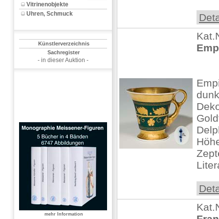
Vitrinenobjekte
Uhren, Schmuck
Deta
Kat.
Künstlerverzeichnis
Empi
Sachregister
- in dieser Auktion -
Empi
dunk
Deko
Gold
Delp
Höhe
Zept
Lite
Deta
Kat.
mehr Information
Fran