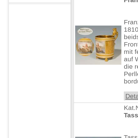
Fran
1810
beids
Fron
mit 
auf 
die 
Perll
bordü
Deta
Kat.
Tass
Tass