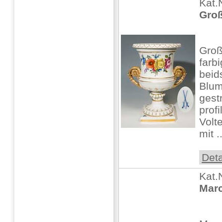
Kat.
Groß
Groß
farbi
beid
Blum
gest
profi
Volt
mit ..
Deta
Kat.
Marc