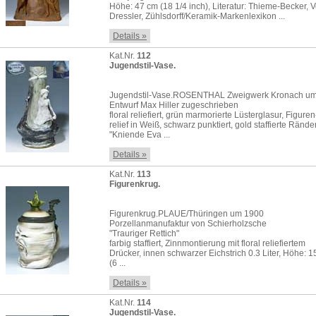
Höhe: 47 cm (18 1/4 inch), Literatur: Thieme-Becker, 
Dressler, Zühlsdorff/Keramik-Markenlexikon ...
Details »
Kat.Nr.
112
Jugendstil-Vase.
Jugendstil-Vase.ROSENTHAL Zweigwerk Kronach u
Entwurf Max Hiller zugeschrieben
floral reliefiert, grün marmorierte Lüsterglasur, Figuren
relief in Weiß, schwarz punktiert, gold staffierte Rände
"Kniende Eva ...
Details »
Kat.Nr.
113
Figurenkrug.
Figurenkrug.PLAUE/Thüringen um 1900
Porzellanmanufaktur von Schierholzsche
"Trauriger Rettich"
farbig staffiert, Zinnmontierung mit floral reliefiertem
Drücker, innen schwarzer Eichstrich 0.3 Liter, Höhe: 1
(6 ...
Details »
Kat.Nr.
114
Jugendstil-Vase.