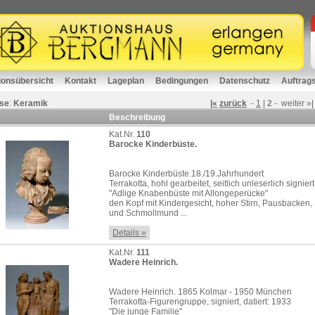
ionsübersicht
Kontakt
Lageplan
Bedingungen
Datenschutz
Auftrag
se
:
Keramik
|«
zurück
-
1
|
2
-
weiter
»|
Beschreibung
Kat.Nr.
110
Barocke Kinderbüste.
Barocke Kinderbüste.18./19.Jahrhundert
Terrakotta, hohl gearbeitet, seitlich unleserlich signiert
"Adlige Knabenbüste mit Allongeperücke"
den Kopf mit Kindergesicht, hoher Stirn, Pausbacken
und Schmollmund ...
Details »
Kat.Nr.
111
Wadere Heinrich.
Wadere Heinrich. 1865 Kolmar - 1950 München
Terrakotta-Figurengruppe, signiert, datiert: 1933
"Die junge Familie"