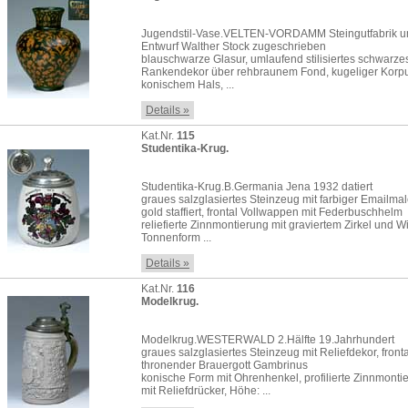
Jugendstil-Vase.VELTEN-VORDAMM Steingutfabrik 
Entwurf Walther Stock zugeschrieben
blauschwarze Glasur, umlaufend stilisiertes schwarze
Rankendekor über rehbraunem Fond, kugeliger Korpu
konischem Hals, ...
Details »
Kat.Nr.
115
Studentika-Krug.
Studentika-Krug.B.Germania Jena 1932 datiert
graues salzglasiertes Steinzeug mit farbiger Emailmal
gold staffiert, frontal Vollwappen mit Federbuschhelm
reliefierte Zinnmontierung mit graviertem Zirkel und
Tonnenform ...
Details »
Kat.Nr.
116
Modelkrug.
Modelkrug.WESTERWALD 2.Hälfte 19.Jahrhundert
graues salzglasiertes Steinzeug mit Reliefdekor, fronta
thronender Brauergott Gambrinus
konische Form mit Ohrenhenkel, profilierte Zinnmonti
mit Reliefdrücker, Höhe: ...