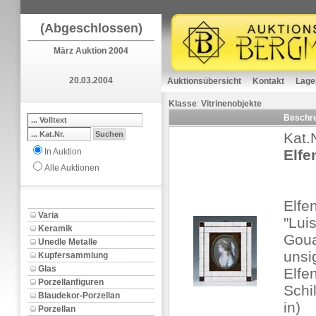
(Abgeschlossen)
März Auktion 2004
20.03.2004
Auktionsübersicht
Kontakt
Lage
Klasse
:
Vitrinenobjekte
Beschr
Kat.
In Auktion
Elfe
Alle Auktionen
Elfe
Varia
"Lui
Keramik
Goua
Unedle Metalle
unsi
Kupfersammlung
Glas
Elfe
Porzellanfiguren
Schi
Blaudekor-Porzellan
in)
Porzellan