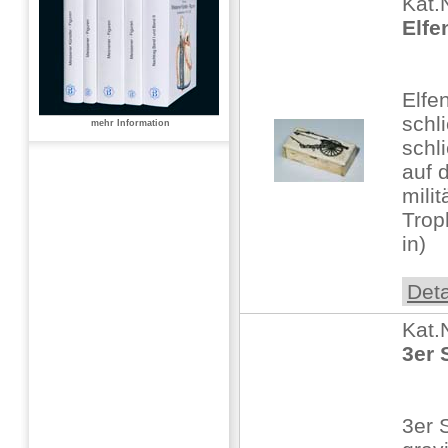
Kat.
Elfe
Elfe
schl
mehr Information
schl
auf 
milit
Trop
in)
Deta
Kat.
3er 
3er 