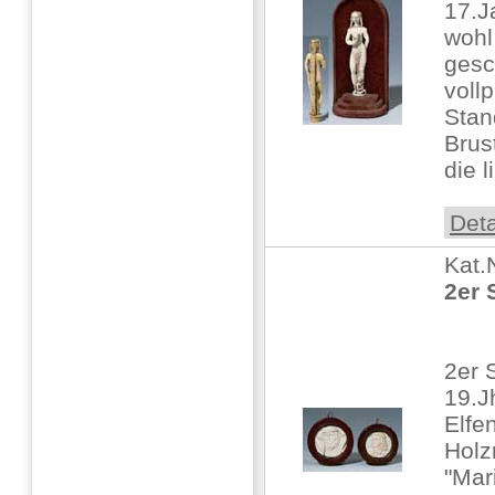
17.J
wohl
gesc
vollp
Stand
Brus
die l
Deta
Kat.
2er 
2er S
19.J
Elfe
Hol
"Mar