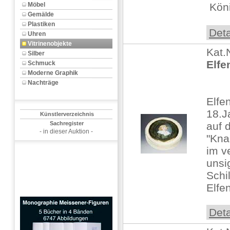
Möbel
 Kön
Gemälde
Plastiken
Deta
Uhren
Vitrinenobjekte
Kat.
Silber
Elfe
Schmuck
Moderne Graphik
Nachträge
Elfe
18.J
Künstlerverzeichnis
Sachregister
auf 
- in dieser Auktion -
"Kna
im v
unsi
Schi
Elfe
Deta