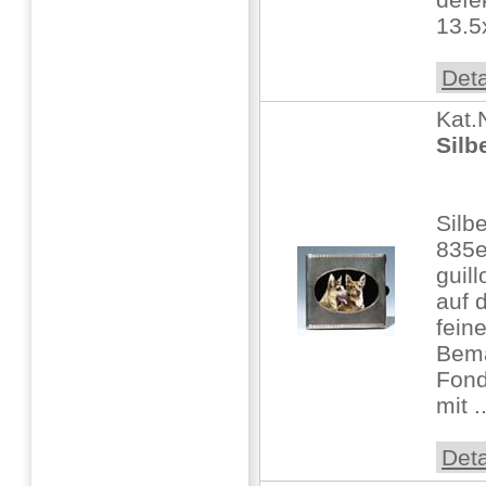
13.5
Deta
Kat.
Silb
Silb
835e
guill
auf 
feine
Bema
Fond
mit ..
Deta