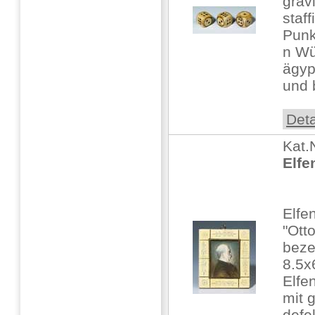
grav
staff
Punk
n Wü
ägyp
und 
Deta
Kat.
Elfe
Elfe
"Ott
beze
8.5x6
Elfe
mit 
defe