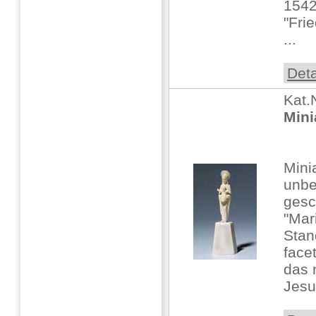
1542
"Fri
...
Deta
Kat.
Mini
Mini
unbe
gesc
"Mar
Stan
face
das 
Jesu