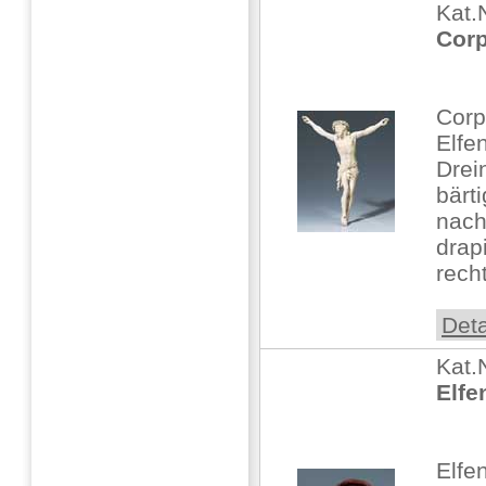
Kat.
Corp
Corp
Elfen
Drei
bärt
nach
drap
rech
Deta
Kat.
Elfe
Elfe