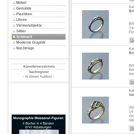
Möbel
Kat
Gemälde
Bri
Plastiken
Uhren
Bri
Vitrinenobjekte
3 k
Silber
For
Schmuck
De
Moderne Graphik
Nachträge
Kat
Bri
Bri
Künstlerverzeichnis
fün
Sachregister
lei
- in dieser Auktion -
De
Kat
Sm
Sm
14
cir
sta
De