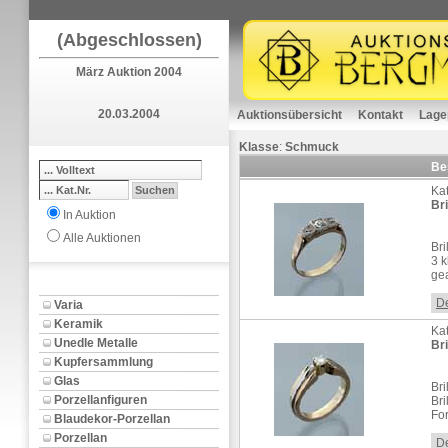
(Abgeschlossen)
März Auktion 2004
20.03.2004
Auktionsübersicht
Kontakt
Lage
Klasse
:
Schmuck
Be
Kat
Bri
In Auktion
Alle Auktionen
Bri
3 k
ge
De
Varia
Keramik
Kat
Unedle Metalle
Bri
Kupfersammlung
Glas
Bri
Porzellanfiguren
Bri
For
Blaudekor-Porzellan
Porzellan
De