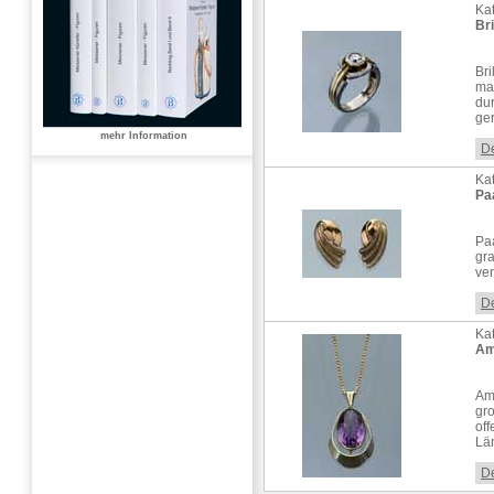
Kat
Bri
Br
mat
du
ger
mehr Information
De
Kat
Pa
Paa
gra
ve
De
Kat
Am
Am
gro
off
Lä
De