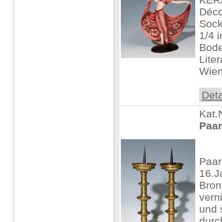
Déco
Sock
1/4 i
Bode
Liter
Wiene
Deta
Kat.
Paar
Paar
16.J
Bron
vern
und 
durc