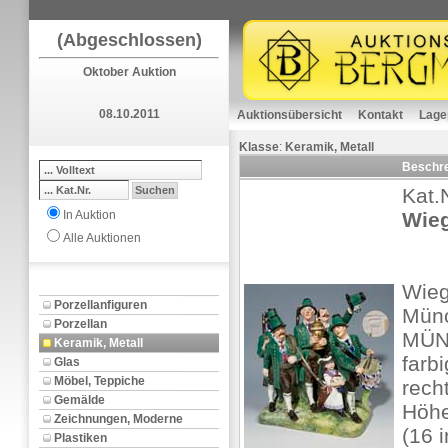
(Abgeschlossen)
Oktober Auktion
08.10.2011
Auktionsübersicht
Kontakt
Lage
Klasse
:
Keramik, Metall
Beschr
Kat.
In Auktion
Wieg
Alle Auktionen
Wieg
Porzellanfiguren
Mün
Porzellan
MÜNC
Keramik, Metall
farb
Glas
Möbel, Teppiche
recht
Gemälde
Höhe
Zeichnungen, Moderne
(16 
Plastiken