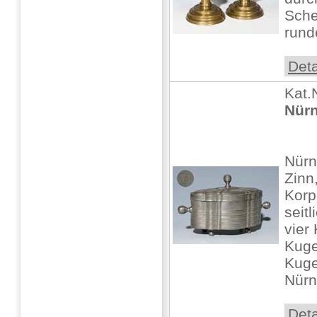
Sche
runde
Deta
Kat.
Nürn
Nürn
Zinn,
Korp
seit
vier 
Kuge
Kuge
Nürn
Deta