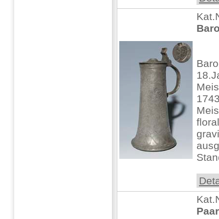
Kat.
Bar
Bar
18.J
Meis
1743
Meis
flor
grav
ausg
Stand
Deta
Kat.
Paar