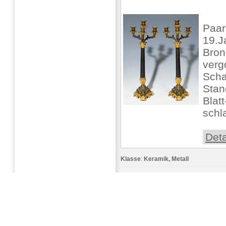
Paar
19.J
Bron
verg
Scha
Stan
Blat
schla
Deta
Klasse
:
Keramik, Metall