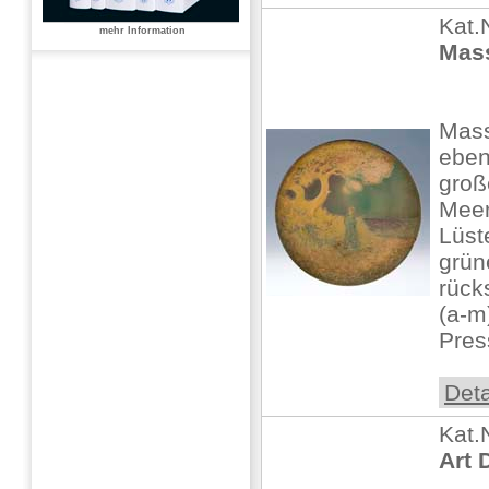
Kat.
mehr Information
Mass
Mass
eben
groß
Meer
Lüst
grün
rück
(a-m
Pres
Deta
Kat.
Art 