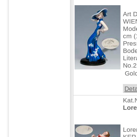
Art
WIE
Mode
cm (
Pres
Bod
Lite
No.2
 Gold
Deta
Kat.
Lore
Lore
KERA