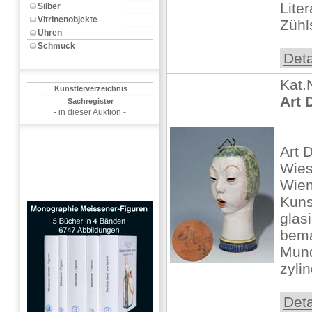
Liter
Silber
Vitrinenobjekte
Zühls
Uhren
Schmuck
Deta
Kat.
Künstlerverzeichnis
Art 
Sachregister
- in dieser Auktion -
Art 
Wies
Wien
Kuns
glasi
bema
Mund
zylin
Deta