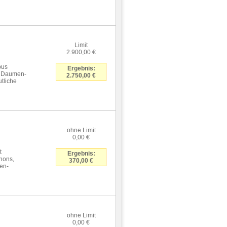
Limit
2.900,00 €
pus
Ergebnis:
er Daumen-
2.750,00 €
utliche
ohne Limit
0,00 €
t
Ergebnis:
hons,
370,00 €
ien-
ohne Limit
0,00 €