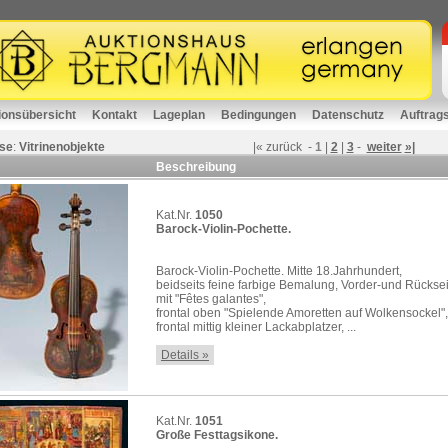
ionsübersicht
Kontakt
Lageplan
Bedingungen
Datenschutz
Auftrag
se
:
Vitrinenobjekte
|«
zurück
-
1
|
2
|
3
-
weiter
»|
Beschreibung
Kat.Nr.
1050
Barock-Violin-Pochette.
Barock-Violin-Pochette. Mitte 18.Jahrhundert,
beidseits feine farbige Bemalung, Vorder-und Rücksei
mit "Fêtes galantes",
frontal oben "Spielende Amoretten auf Wolkensockel",
frontal mittig kleiner Lackabplatzer, ...
Details »
Kat.Nr.
1051
Große Festtagsikone.