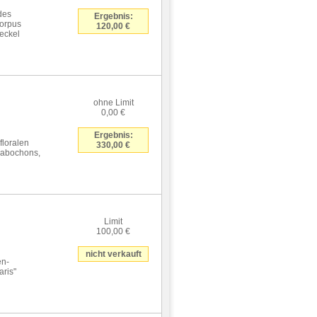
ides
Ergebnis:
Korpus
120,00 €
eckel
ohne Limit
0,00 €
Ergebnis:
floralen
330,00 €
Cabochons,
Limit
100,00 €
nicht verkauft
en-
ris"