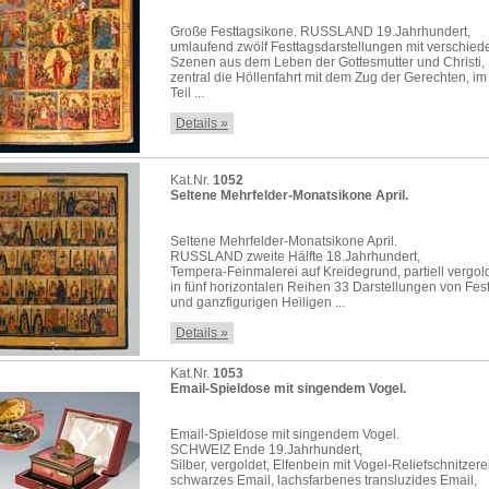
Große Festtagsikone. RUSSLAND 19.Jahrhundert,
umlaufend zwölf Festtagsdarstellungen mit verschie
Szenen aus dem Leben der Gottesmutter und Christi,
zentral die Höllenfahrt mit dem Zug der Gerechten, i
Teil ...
Details »
Kat.Nr.
1052
Seltene Mehrfelder-Monatsikone April.
Seltene Mehrfelder-Monatsikone April.
RUSSLAND zweite Hälfte 18.Jahrhundert,
Tempera-Feinmalerei auf Kreidegrund, partiell vergold
in fünf horizontalen Reihen 33 Darstellungen von Fes
und ganzfigurigen Heiligen ...
Details »
Kat.Nr.
1053
Email-Spieldose mit singendem Vogel.
Email-Spieldose mit singendem Vogel.
SCHWEIZ Ende 19.Jahrhundert,
Silber, vergoldet, Elfenbein mit Vogel-Reliefschnitzerei
schwarzes Email, lachsfarbenes transluzides Email,