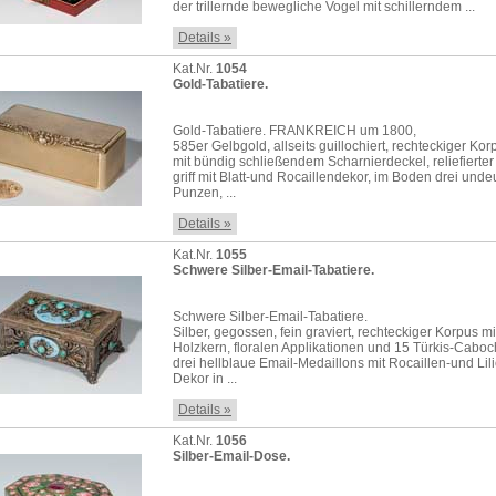
der trillernde bewegliche Vogel mit schillerndem ...
Details »
Kat.Nr.
1054
Gold-Tabatiere.
Gold-Tabatiere. FRANKREICH um 1800,
585er Gelbgold, allseits guillochiert, rechteckiger Kor
mit bündig schließendem Scharnierdeckel, reliefiert
griff mit Blatt-und Rocaillendekor, im Boden drei unde
Punzen, ...
Details »
Kat.Nr.
1055
Schwere Silber-Email-Tabatiere.
Schwere Silber-Email-Tabatiere.
Silber, gegossen, fein graviert, rechteckiger Korpus mi
Holzkern, floralen Applikationen und 15 Türkis-Caboc
drei hellblaue Email-Medaillons mit Rocaillen-und Lil
Dekor in ...
Details »
Kat.Nr.
1056
Silber-Email-Dose.