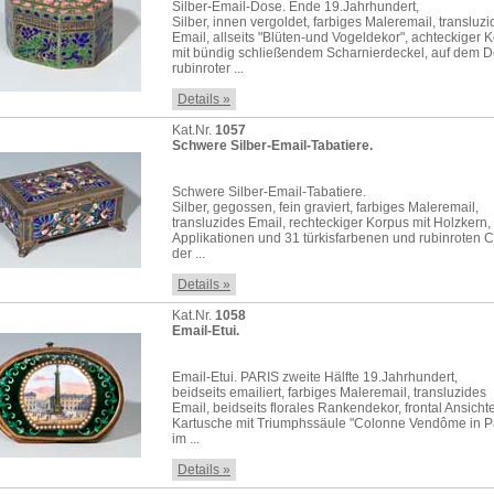
Silber-Email-Dose. Ende 19.Jahrhundert,
Silber, innen vergoldet, farbiges Maleremail, transluz
Email, allseits "Blüten-und Vogeldekor", achteckiger 
mit bündig schließendem Scharnierdeckel, auf dem D
rubinroter ...
Details »
Kat.Nr.
1057
Schwere Silber-Email-Tabatiere.
Schwere Silber-Email-Tabatiere.
Silber, gegossen, fein graviert, farbiges Maleremail,
transluzides Email, rechteckiger Korpus mit Holzkern, 
Applikationen und 31 türkisfarbenen und rubinroten 
der ...
Details »
Kat.Nr.
1058
Email-Etui.
Email-Etui. PARIS zweite Hälfte 19.Jahrhundert,
beidseits emailiert, farbiges Maleremail, transluzides
Email, beidseits florales Rankendekor, frontal Ansicht
Kartusche mit Triumphssäule "Colonne Vendôme in Pa
im ...
Details »