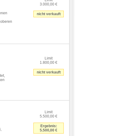
Limit
3.000,00 €
denen
nicht verkauft
m oberen
Limit
1.800,00 €
nicht verkauft
et,
ten
Limit
5.500,00 €
Ergebnis:
,
5.500,00 €