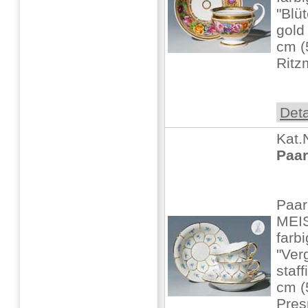
"Blü
gold
cm (5
Ritz
Deta
Kat.
Paar
Paar
MEI
farb
"Ver
staff
cm (5
Pres