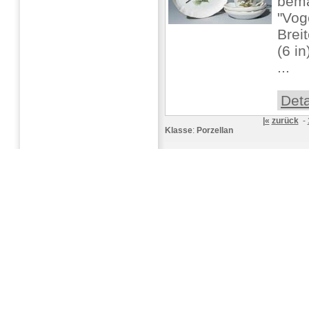
bemal
"Vog
Brei
(6 in
...
Deta
|«
zurück
-
Klasse
:
Porzellan