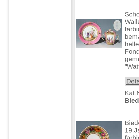
Scho
Wall
farb
bema
hell
Fond
gema
"Wat
Deta
Kat.
Bied
Bied
19.J
farbi