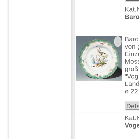
Kat.
Baro
Baro
von 
Einz
Mosa
groß
"Vog
Land
ø 22 
Deta
Kat.
Voge