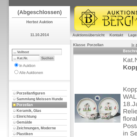
(Abgeschlossen)
Herbst Auktion
11.10.2014
Auktionsübersicht
Kontakt
Lage
Klasse
:
Porzellan
|«
Beschr
Kat.
In Auktion
Kopp
Alle Auktionen
Kopp
Porzellanfiguren
WAL
Sammlung Meissen Hunde
18.J
Porzellan
Reli
Keramik, Glas
Einrichtung
flor
Gemälde
Post
Zeichnungen, Moderne
in S
Plastiken