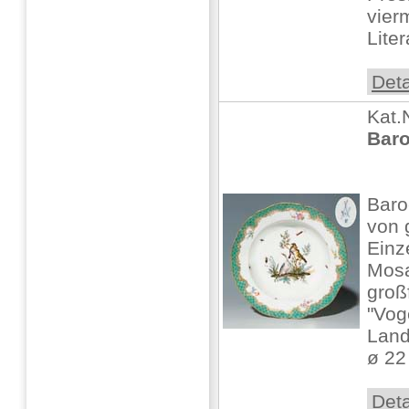
vier
Liter
Deta
Kat.
Baro
Baro
von 
Einz
Mosa
groß
"Vog
Land
ø 22 
Deta