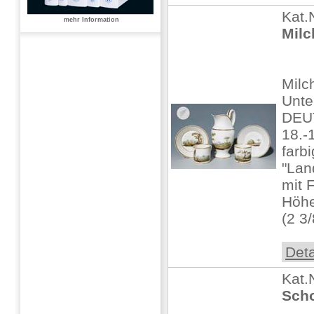
Kat.
mehr Information
Milc
Milc
Unte
DEU
18.-
farb
"Lan
mit 
Höhe
(2 3/
Deta
Kat.
Scho