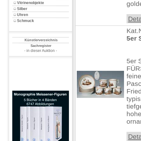
gold
Vitrinenobjekte
Silber
Uhren
Deta
Schmuck
Kat.
5er 
Künstlerverzeichnis
Sachregister
- in dieser Auktion -
5er 
FÜR
fein
Pasc
Frie
typi
tief
hoh
orna
Deta