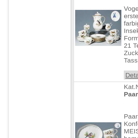
Voge
erst
farbi
Inse
Form
21 T
Zuck
Tass
Deta
Kat.
Paar
Paar
Konf
MEIS