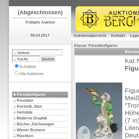
(Abgeschlossen)
Frühjahr Auktion
08.04.2017
Auktionsübersicht
Kontakt
Lage
Klasse
:
Porzellanfiguren
Beschr
Kat.
In Auktion
Figu
Alle Auktionen
Figu
Porzellanfiguren
Meiß
Porzellan
"Trom
Keramik, Glas
Höhe
Gemälde
Moderne Graphik
(7 i
Bücher, Zeichnungen
Lite
Wiener Bronzen
Deut
Plastiken