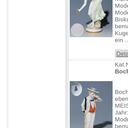
Mode
Mode
Bisku
bemal
Kuge
ein ..
Deta
Kat.
Boc
Boch
ebe
MEIS
Jahr
Mode
bema