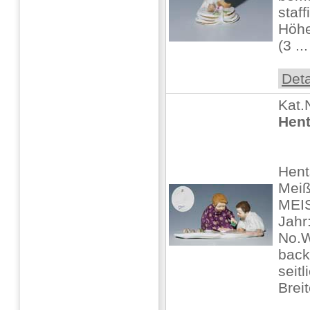
staff
Höhe
(3 ...
Deta
Kat.
Hent
Hent
Mei
MEIS
Jahr
No.W
back
seit
Breit