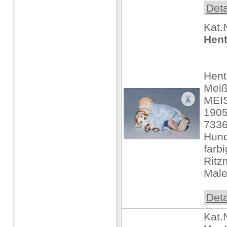
Deta
Kat.
Hent
Hent
Mei
MEIS
1905
7336
Hund
farb
Ritz
Male
Deta
Kat.