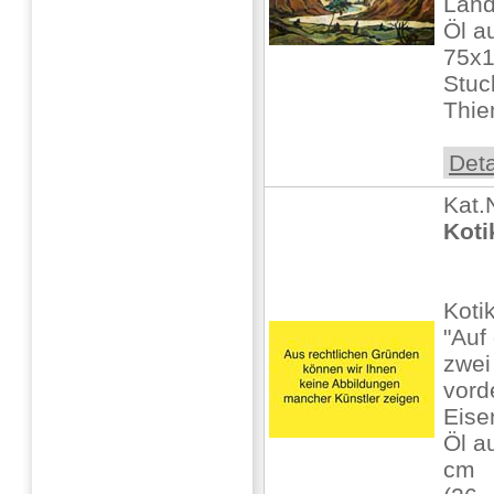
Land
Öl au
75x1
Stuc
Thie
Deta
Kat.
Koti
Koti
"Auf
zwei
vord
Eise
Öl au
cm