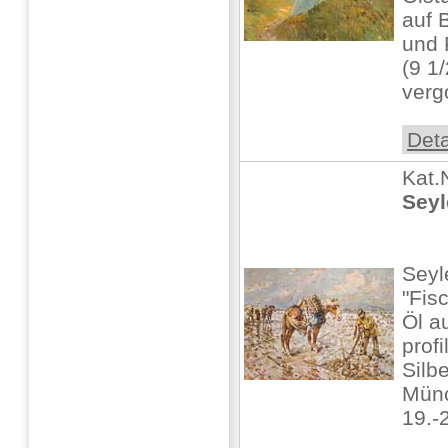
auf B
und 
(9 1/
vergo
Deta
Kat.
Seyl
Seyl
"Fis
Öl a
profi
Silb
Münc
19.-