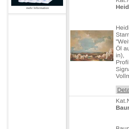
Heid
mehr Information
Heid
Star
"Wei
Öl a
in),
Profi
Sign
Voll
Deta
Kat.
Baum
Baum