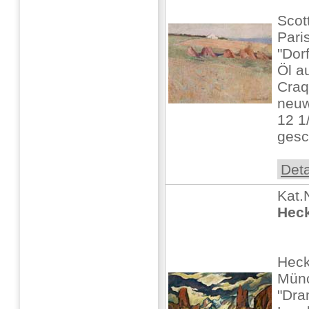
Scot
Pari
"Dor
Öl au
Craq
neuw
12 1/
gesch
Deta
Kat.
Heck
Heck
Mün
"Dra