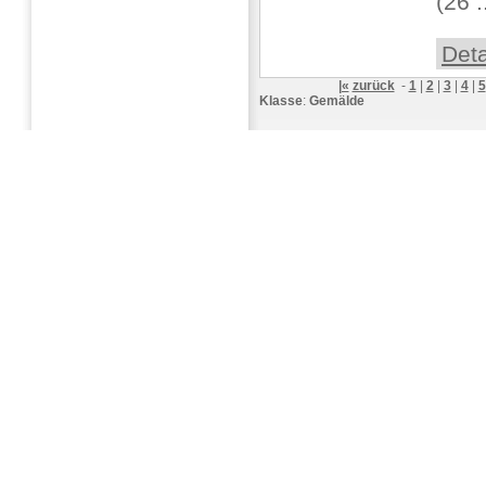
(26 .
Deta
|«
zurück
-
1
|
2
|
3
|
4
|
5
Klasse
:
Gemälde