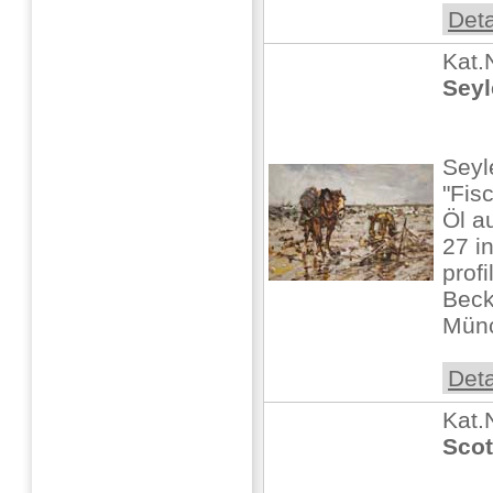
Deta
Kat.
Seyl
Seyl
"Fis
Öl a
27 in
prof
Beck
Münc
Deta
Kat.
Scot