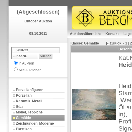
(Abgeschlossen)
Oktober Auktion
08.10.2011
Auktionsübersicht
Kontakt
Lage
Klasse
:
Gemälde
|«
zurück
-
1
|
2
Beschr
Kat.
In Auktion
Heid
Alle Auktionen
Heid
Porzellanfiguren
Star
Porzellan
"Wei
Keramik, Metall
Öl a
Glas
Möbel, Teppiche
in),
Gemälde
Profi
Zeichnungen, Moderne
Sign
Plastiken