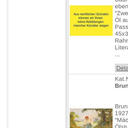
ebe
"Zwe
Öl au
Pass
45x3
Rah
Lite
...
Deta
Kat.
Brun
Brun
1927
"Mäd
Ölstu