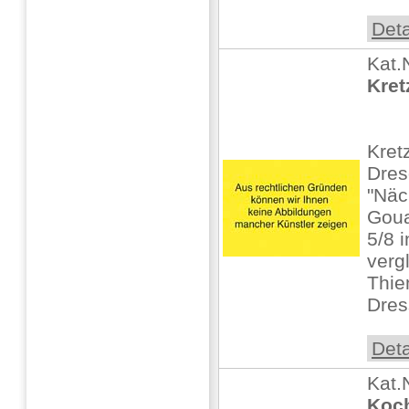
Deta
Kat.
Kret
Kret
Dre
"Näc
Goua
5/8 i
verg
Thie
Dress
Deta
Kat.
Koch