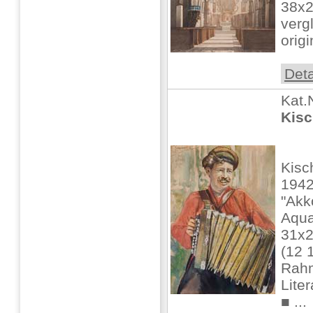
38x2
verg
orig
Deta
Kat.
Kisc
Kisc
1942
"Akk
Aquar
31x
(12 1
Rah
Lite
■ ...