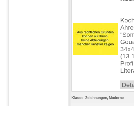
Koch
Ahr
"So
Goua
34x
(13 
Prof
Lite
Deta
Klasse
:
Zeichnungen, Moderne