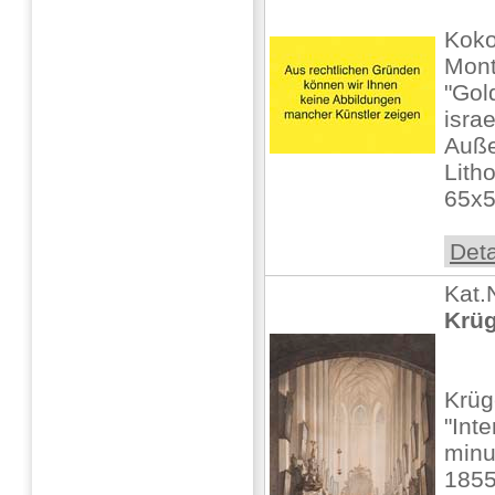
Koko
Mont
"Gol
isra
Auße
Lith
65x5
Deta
Kat.
Krüg
Krüg
"Int
minut
1855