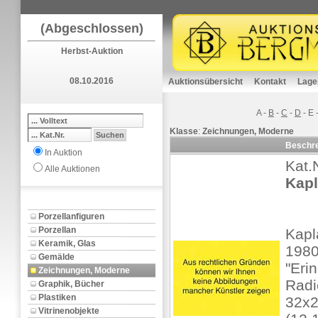
(Abgeschlossen)
Herbst-Auktion
08.10.2016
Auktionsübersicht
Kontakt
Lage
A
-
B
-
C
-
D
-
E
Klasse
:
Zeichnungen, Moderne
Beschr
In Auktion
Kat.
Alle Auktionen
Kapl
Porzellanfiguren
Porzellan
Kapl
Keramik, Glas
1980
Gemälde
"Eri
Zeichnungen, Moderne
Radie
Graphik, Bücher
Plastiken
32x
Vitrinenobjekte