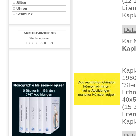
(12 
Silber
Liter
Uhren
Kapl
Schmuck
Deta
Künstlerverzeichnis
Sachregister
Kat.
- in dieser Auktion -
Kapl
Kapl
1980
"Ste
Litho
40x
(15 
Liter
Kapl
Deta