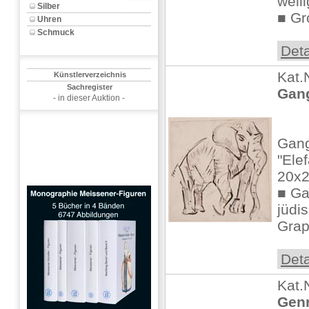
well
Silber
■ Gr
Uhren
Schmuck
Deta
Kat.
Künstlerverzeichnis
Sachregister
Gang
- in dieser Auktion -
Gang
"Ele
20x2
■ Ga
jüdi
Grap
Deta
Kat.
Genr