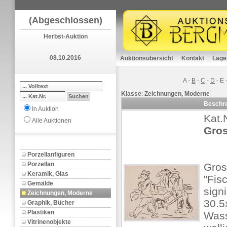
(Abgeschlossen)
Herbst-Auktion
08.10.2016
Auktionsübersicht
Kontakt
Lage
A
-
B
-
C
-
D
-
E
Klasse
:
Zeichnungen, Moderne
Beschr
In Auktion
Kat.
Alle Auktionen
Gros
Porzellanfiguren
Porzellan
Gros
Keramik, Glas
"Fis
Gemälde
signi
Zeichnungen, Moderne
30.5
Graphik, Bücher
Plastiken
Wass
Vitrinenobjekte