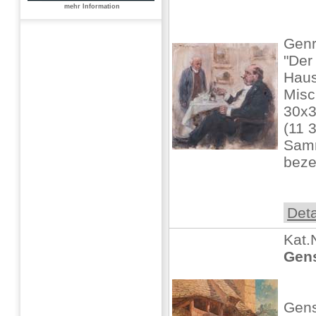
mehr Information
Genr
"Der
Haus
Misc
30x
(11 3
Samm
beze
Deta
Kat.
Gens
Gens