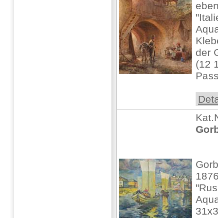
ebe
"Ita
Aquar
Kleb
der 
(12 1
Pass
Deta
Kat.
Gorb
Gorb
1876
"Rus
Aquar
31x