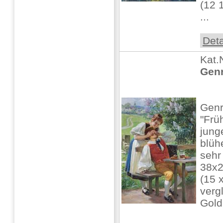
(12 
...
Deta
Kat.
Genr
Genr
"Frü
jung
blüh
sehr
38x
(15 
verg
Gol