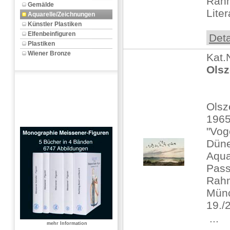
Rah
Gemälde
Lite
Aquarelle/Zeichnungen
Künstler Plastiken
Elfenbeinfiguren
Deta
Plastiken
Wiener Bronze
Kat.
Olsz
Olsz
196
"Vog
Düne
Aqua
Pass
Rahm
Münc
19./
 ...
mehr Information