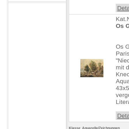
Deta
Kat.
Os G
Os G
Pari
"Nie
mit 
Knec
Aquar
43x5
verg
Liter
Deta
Klasse
:
Aquarelle/Zeichnungen