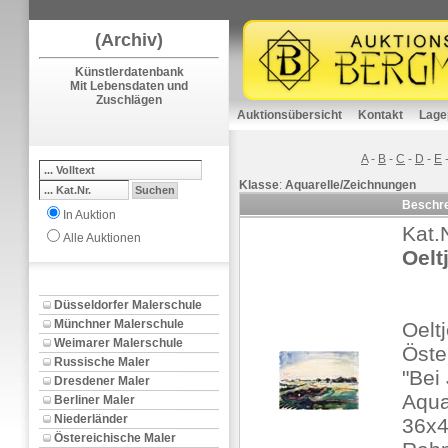
(Archiv)
Künstlerdatenbank
Mit Lebensdaten und
Zuschlägen
Auktionsübersicht
Kontakt
Lage
A
-
B
-
C
-
D
-
E
Klasse
:
Aquarelle/Zeichnungen
Beschr
In Auktion
Kat.
Alle Auktionen
Oelt
Düsseldorfer Malerschule
Münchner Malerschule
Oelt
Weimarer Malerschule
Öste
Russische Maler
"Bei
Dresdener Maler
Aquar
Berliner Maler
Niederländer
36x4
Östereichische Maler