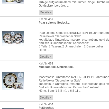
farbige Aufglasurmalerei mit Blumen, Vogel, Kirche 
Goldspitzenbordüre, ...
Details »
Kat.Nr.
452
Paar seltene Gedecke.
Paar seltene Gedecke.RAUENSTEIN 19.Jahrhundert
Reliefdekor "Gebrochener Stab"
kobaltblaue Unterglasurmalerei, eisenrot und gold staf
"Indisch Blumendekor mit Kartuschen"
6 Teile: 2 Tassen, 2 Unterschalen, 2 Dessertteller
Höhe: ...
Details »
Kat.Nr.
453
Moccatasse, Untertasse.
Moccatasse, Untertasse.RAUENSTEIN 19.Jahrhunde
Reliefdekor "Gebrochener Stab"
kobaltblaue Unterglasurmalerei, eisenrot und gold staf
"Indisch Blumendekor mit Kartuschen" selten!
Höhe: 4 cm (1 5/8 in), ø 6.5-11 ...
Details »
Kat.Nr.
454
Fußbecher.