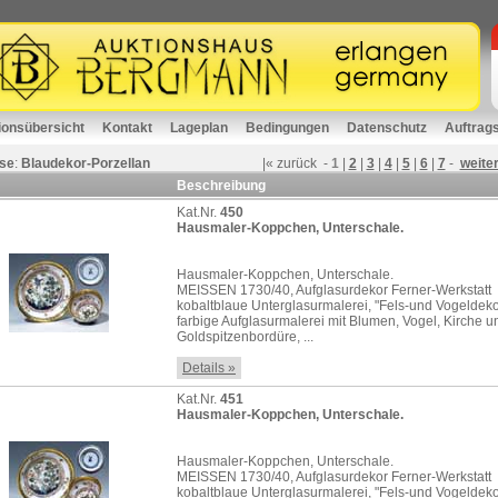
ionsübersicht
Kontakt
Lageplan
Bedingungen
Datenschutz
Auftrag
se
:
Blaudekor-Porzellan
|«
zurück
-
1
|
2
|
3
|
4
|
5
|
6
|
7
-
weite
Beschreibung
Kat.Nr.
450
Hausmaler-Koppchen, Unterschale.
Hausmaler-Koppchen, Unterschale.
MEISSEN 1730/40, Aufglasurdekor Ferner-Werkstatt
kobaltblaue Unterglasurmalerei, "Fels-und Vogeldeko
farbige Aufglasurmalerei mit Blumen, Vogel, Kirche 
Goldspitzenbordüre, ...
Details »
Kat.Nr.
451
Hausmaler-Koppchen, Unterschale.
Hausmaler-Koppchen, Unterschale.
MEISSEN 1730/40, Aufglasurdekor Ferner-Werkstatt
kobaltblaue Unterglasurmalerei, "Fels-und Vogeldeko