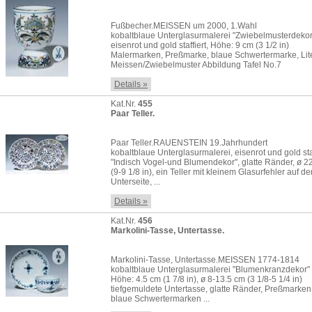
Fußbecher.MEISSEN um 2000, 1.Wahl
kobaltblaue Unterglasurmalerei "Zwiebelmusterdekor
eisenrot und gold staffiert, Höhe: 9 cm (3 1/2 in)
Malermarken, Preßmarke, blaue Schwertermarke, Lite
Meissen/Zwiebelmuster Abbildung Tafel No.7
Details »
Kat.Nr.
455
Paar Teller.
Paar Teller.RAUENSTEIN 19.Jahrhundert
kobaltblaue Unterglasurmalerei, eisenrot und gold staf
"Indisch Vogel-und Blumendekor", glatte Ränder, ø 2
(9-9 1/8 in), ein Teller mit kleinem Glasurfehler auf de
Unterseite, ...
Details »
Kat.Nr.
456
Markolini-Tasse, Untertasse.
Markolini-Tasse, Untertasse.MEISSEN 1774-1814
kobaltblaue Unterglasurmalerei "Blumenkranzdekor"
Höhe: 4.5 cm (1 7/8 in), ø 8-13.5 cm (3 1/8-5 1/4 in)
tiefgemuldete Untertasse, glatte Ränder, Preßmarken
blaue Schwertermarken ...