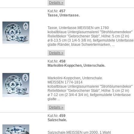
Details »
Kat.Nr.
457
Tasse, Untertasse.
Tasse, Untertasse.MEISSEN um 1760
kobaltblaue Unterglasurmalerei "Strohblumendekor"
Reliefdekor "Gebrochener Stab", Höhe: 5 cm (2 in)
ø 8-13.5 cm (3 1/4-5 3/8 in), tiefgemuldete Untertasse
glatte Ränder, blaue Schwertermarken, ...
Details »
Kat.Nr.
458
Markolini-Koppchen, Unterschale.
Markolini-Koppchen, Unterschale.
MEISSEN 1774-1814
kobaltblaue Unterglasurmalerei "Strohblumendekor"
Reliefdekor "Gebrochener Stab", Höhe: 5 cm (2 in)
ø 7-12 cm (2 3/4-4 3/4 in), tiefgemuldete Untertasse
glatte ...
Details »
Kat.Nr.
459
Salzschale.
Salzschale.MEISSEN um 2000, 1.Wahl