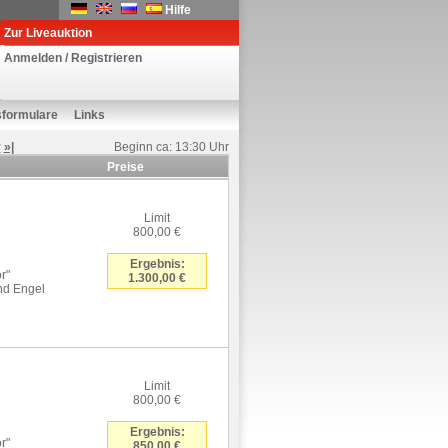
Hilfe
Zur Liveauktion
Anmelden / Registrieren
sformulare
Links
r
»|
Beginn ca: 13:30 Uhr
Preise
Limit
800,00 €
Ergebnis:
r"
1.300,00 €
und Engel
Limit
800,00 €
Ergebnis:
r"
850,00 €