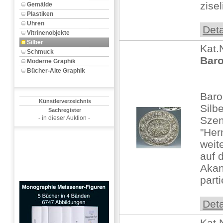
zisel
Gemälde
Plastiken
Uhren
Deta
Vitrinenobjekte
Silber
Kat.
Schmuck
Baro
Moderne Graphik
Bücher-Alte Graphik
Baro
Künstlerverzeichnis
Silb
Sachregister
- in dieser Auktion -
Sze
"Her
weit
auf 
Akan
parti
Deta
Kat.