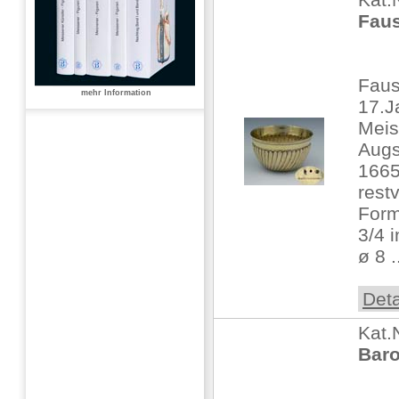
Faus
Faus
mehr Information
17.J
Meis
Augs
1665
rest
Form
3/4 i
ø 8 .
Deta
Kat.
Baro