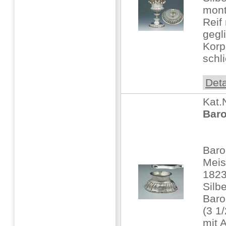
mont
Reif
gegl
Korp
schl
Deta
Kat.
Baro
Baro
Meis
1823
Silbe
Baro
(3 1
mit 