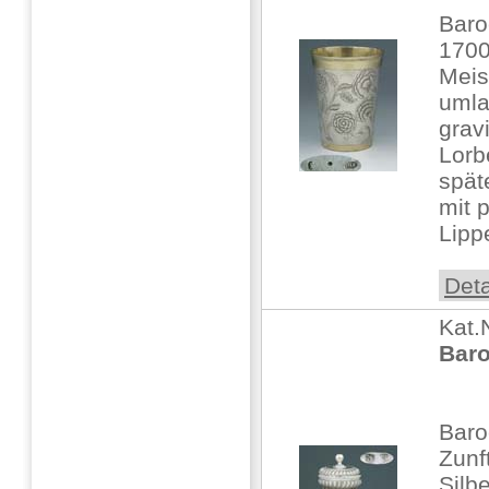
Baro
170
Meis
umla
grav
Lorb
spät
mit p
Lippe
Deta
Kat.
Baro
Baro
Zunf
Silbe