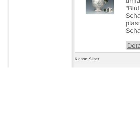
umla
"Blü
Scha
plas
Scha
Deta
Klasse
:
Silber