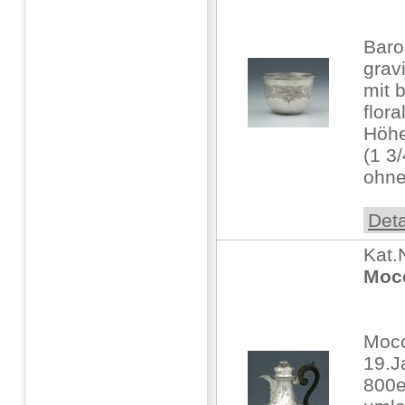
Baro
grav
mit b
flor
Höhe
(1 3
ohne
Deta
Kat.
Moc
Moc
19.J
800e