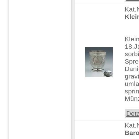
Kat.
Klei
Klei
18.J
sorb
Spre
Dani
gravi
umla
spri
Münz
Deta
Kat.
Baro