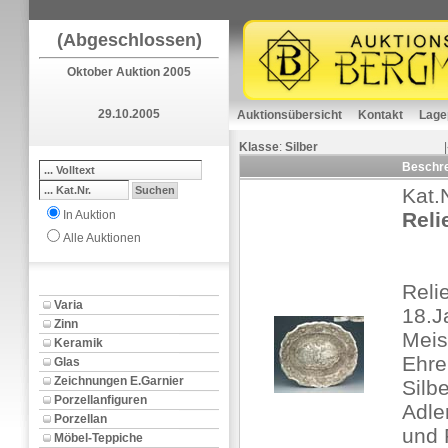
(Abgeschlossen)
Oktober Auktion 2005
29.10.2005
Auktionsübersicht
Kontakt
Lage
Klasse
:
Silber
Beschr
Kat.
In Auktion
Reli
Alle Auktionen
Reli
Varia
18.J
Zinn
Meis
Keramik
Ehre
Glas
Zeichnungen E.Garnier
Silb
Porzellanfiguren
Adle
Porzellan
und 
Möbel-Teppiche