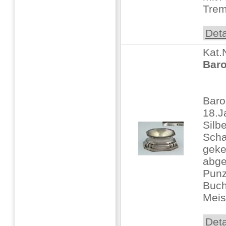
Tremu
Deta
Kat.
Baro
Bar
18.J
Silb
Scha
geke
abge
Punz
Buch
Meis
Deta