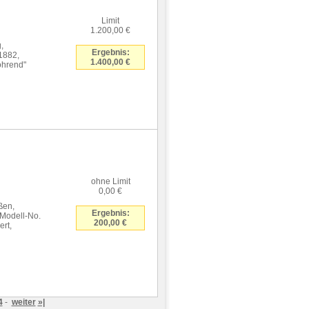
Limit
1.200,00 €
,
Ergebnis:
1882,
1.400,00 €
ohrend"
ohne Limit
0,00 €
ßen,
Ergebnis:
 Modell-No.
200,00 €
ert,
4
-
weiter
»|