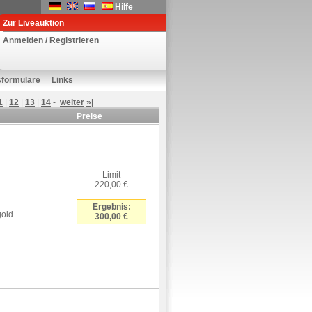
Hilfe
Zur Liveauktion
Anmelden / Registrieren
sformulare
Links
1
|
12
|
13
|
14
-
weiter
»|
Preise
Limit
220,00 €
Ergebnis:
gold
300,00 €