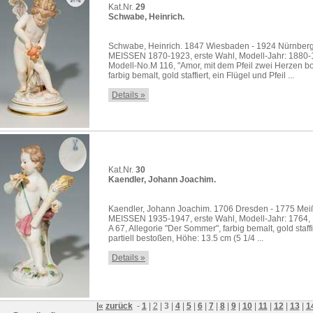
Kat.Nr.
29
Schwabe, Heinrich.
Schwabe, Heinrich. 1847 Wiesbaden - 1924 Nürnberg
MEISSEN 1870-1923, erste Wahl, Modell-Jahr: 1880-
Modell-No.M 116, "Amor, mit dem Pfeil zwei Herzen b
farbig bemalt, gold staffiert, ein Flügel und Pfeil ...
Details »
Kat.Nr.
30
Kaendler, Johann Joachim.
Kaendler, Johann Joachim. 1706 Dresden - 1775 Mei
MEISSEN 1935-1947, erste Wahl, Modell-Jahr: 1764,
A 67, Allegorie "Der Sommer", farbig bemalt, gold staffi
partiell bestoßen, Höhe: 13.5 cm (5 1/4 ...
Details »
|«
zurück
-
1
|
2
|
3
|
4
|
5
|
6
|
7
|
8
|
9
|
10
|
11
|
12
|
13
|
1