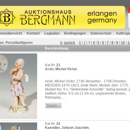
ionsübersicht
Kontakt
Lageplan
Bedingungen
Datenschutz
Auftrag
se
:
Porzellanfiguren
|«
zurück
-
1
|
2
|
3
|
4
|
5
|
6
|
7
|
8
|
9
|
10
|
1
Beschreibung
Kat.Nr.
21
Acier, Michel Victor.
Acier, Michel Victor. 1736 Versailles - 1799 Dresden
MEISSEN 1870-1923, erste Wahl, Modell-Jahr: 1775,
Modell-No. 9 x, "Verkleidete Amorette", farbig bemalt, 
staffiert, Höhe: 9.5 cm (3 3/4 in), unglasierter Boden,
Ritzmarke, ...
Details »
Kat.Nr.
22
Kaendler, Johann Joachim.