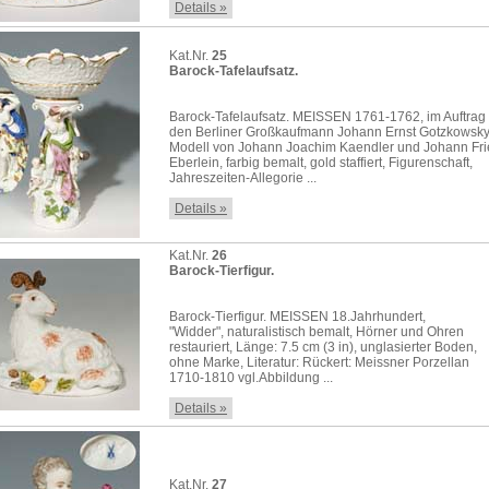
Details »
Kat.Nr.
25
Barock-Tafelaufsatz.
Barock-Tafelaufsatz. MEISSEN 1761-1762, im Auftrag 
den Berliner Großkaufmann Johann Ernst Gotzkowsky g
Modell von Johann Joachim Kaendler und Johann Fri
Eberlein, farbig bemalt, gold staffiert, Figurenschaft,
Jahreszeiten-Allegorie ...
Details »
Kat.Nr.
26
Barock-Tierfigur.
Barock-Tierfigur. MEISSEN 18.Jahrhundert,
"Widder", naturalistisch bemalt, Hörner und Ohren
restauriert, Länge: 7.5 cm (3 in), unglasierter Boden,
ohne Marke, Literatur: Rückert: Meissner Porzellan
1710-1810 vgl.Abbildung ...
Details »
Kat.Nr.
27