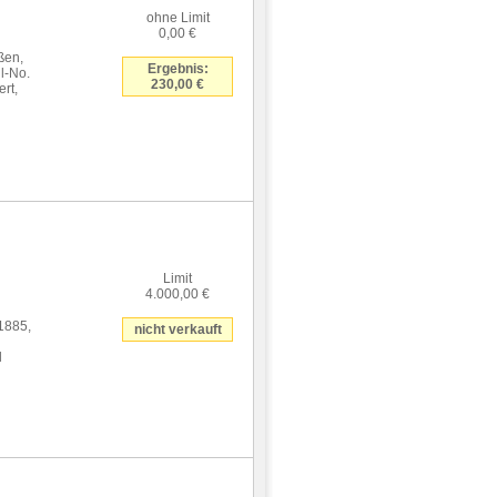
ohne Limit
0,00 €
ßen,
Ergebnis:
l-No.
230,00 €
ert,
Limit
4.000,00 €
1885,
nicht verkauft
g
l