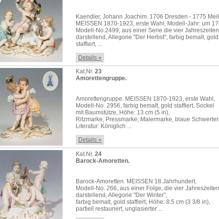
Kaendler, Johann Joachim. 1706 Dresden - 1775 Mei
MEISSEN 1870-1923, erste Wahl, Modell-Jahr: um 17
Modell-No.2499, aus einer Serie die vier Jahreszeiten
darstellend, Allegorie "Der Herbst", farbig bemalt, gold
staffiert, ...
Details »
Kat.Nr.
23
Amorettengruppe.
Amorettengruppe. MEISSEN 1870-1923, erste Wahl,
Modell-No. 2956, farbig bemalt, gold staffiert, Sockel
mit Baumstütze, Höhe: 13 cm (5 in),
Ritzmarke, Pressmarke, Malermarke, blaue Schwerte
Literatur: Königlich ...
Details »
Kat.Nr.
24
Barock-Amoretten.
Barock-Amoretten. MEISSEN 18.Jahrhundert,
Modell-No. 266, aus einer Folge, die vier Jahreszeite
darstellend, Allegorie "Der Winter",
farbig bemalt, gold staffiert, Höhe: 8.5 cm (3 3/8 in),
partiell restauriert, unglasierter ...