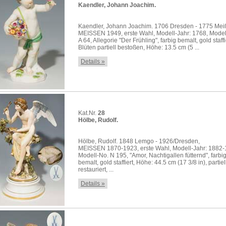
Kaendler, Johann Joachim.
Kaendler, Johann Joachim. 1706 Dresden - 1775 Mei
MEISSEN 1949, erste Wahl, Modell-Jahr: 1768, Model
A 64, Allegorie "Der Frühling", farbig bemalt, gold staffi
Blüten partiell bestoßen, Höhe: 13.5 cm (5 ...
Details »
Kat.Nr.
28
Hölbe, Rudolf.
Hölbe, Rudolf. 1848 Lemgo - 1926/Dresden,
MEISSEN 1870-1923, erste Wahl, Modell-Jahr: 1882-
Modell-No. N 195, "Amor, Nachtigallen fütternd", farbi
bemalt, gold staffiert, Höhe: 44.5 cm (17 3/8 in), partiel
restauriert, ...
Details »