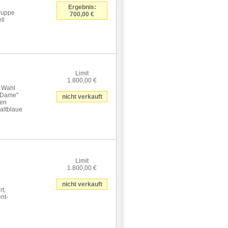
Ergebnis:
ruppe
700,00 €
ll
Limit
1.800,00 €
 Wahl
d Dame"
nicht verkauft
ten
altblaue
Limit
1.800,00 €
nicht verkauft
rt,
ent-