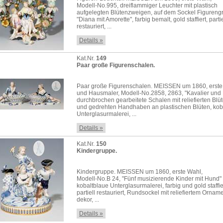
Modell-No.995, dreiflammiger Leuchter mit plastisch
aufgelegten Blütenzweigen, auf dem Sockel Figureng
"Diana mit Amorette", farbig bemalt, gold staffiert, partie
restauriert, ...
Details »
Kat.Nr.
149
Paar große Figurenschalen.
Paar große Figurenschalen. MEISSEN um 1860, erste
und Hausmaler, Modell-No.2858, 2863, "Kavalier un
durchbrochen gearbeitete Schalen mit reliefierten Blü
und gedrehten Handhaben an plastischen Blüten, kob
Unterglasurmalerei, ...
Details »
Kat.Nr.
150
Kindergruppe.
Kindergruppe. MEISSEN um 1860, erste Wahl,
Modell-No.B 24, "Fünf musizierende Kinder mit Hund"
kobaltblaue Unterglasurmalerei, farbig und gold staffie
partiell restauriert, Rundsockel mit reliefiertem Ornam
dekor, ...
Details »