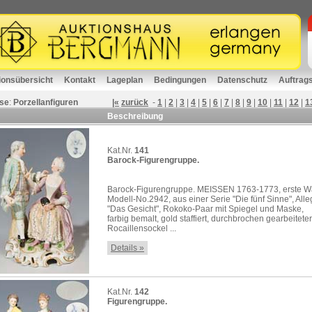
ionsübersicht
Kontakt
Lageplan
Bedingungen
Datenschutz
Auftrag
se
:
Porzellanfiguren
|«
zurück
-
1
|
2
|
3
|
4
|
5
|
6
|
7
|
8
|
9
|
10
|
11
|
12
|
1
Beschreibung
Kat.Nr.
141
Barock-Figurengruppe.
Barock-Figurengruppe. MEISSEN 1763-1773, erste W
Modell-No.2942, aus einer Serie "Die fünf Sinne", Alle
"Das Gesicht", Rokoko-Paar mit Spiegel und Maske,
farbig bemalt, gold staffiert, durchbrochen gearbeiteter
Rocaillensockel ...
Details »
Kat.Nr.
142
Figurengruppe.