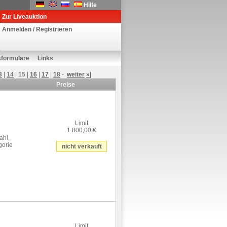
Hilfe
Zur Liveauktion
Anmelden / Registrieren
sformulare
Links
3
|
14
|
15
|
16
|
17
|
18
-
weiter
»|
Preise
Limit
1.800,00 €
ahl,
gorie
nicht verkauft
Limit