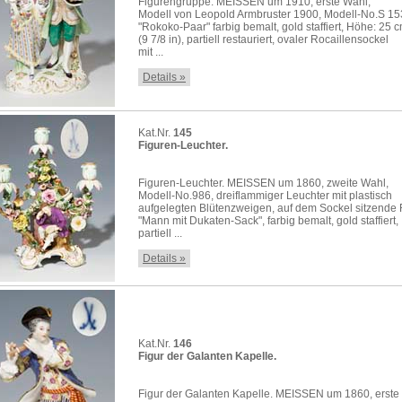
Figurengruppe. MEISSEN um 1910, erste Wahl,
Modell von Leopold Armbruster 1900, Modell-No.S 15
"Rokoko-Paar" farbig bemalt, gold staffiert, Höhe: 25 
(9 7/8 in), partiell restauriert, ovaler Rocaillensockel
mit ...
Details »
Kat.Nr.
145
Figuren-Leuchter.
Figuren-Leuchter. MEISSEN um 1860, zweite Wahl,
Modell-No.986, dreiflammiger Leuchter mit plastisch
aufgelegten Blütenzweigen, auf dem Sockel sitzende 
"Mann mit Dukaten-Sack", farbig bemalt, gold staffiert,
partiell ...
Details »
Kat.Nr.
146
Figur der Galanten Kapelle.
Figur der Galanten Kapelle. MEISSEN um 1860, erste