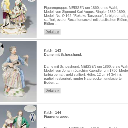
Figurengruppe. MEISSEN um 1860, erste Wahl,
Modell von Sigmund Karl August Ringler 1889-1890,
Modell-No. O 162, "Rokoko-Tanzpaar", farbig bemalt, 
staffiert, ovaler Rocaillensockel mit plastischen Blüten,
Blüten ...
Details »
Kat.Nr.
143
Dame mit Schosshund.
Dame mit Schosshund. MEISSEN um 1860, erste Wah
Modell von Johann Joachim Kaendler um 1750, Model
farbig bemalt, gold staffiert, Höhe: 12 cm (4 3/4 in),
partiell restauriert, runder Natursockel, unglasierter
Boden, ...
Details »
Kat.Nr.
144
Figurengruppe.