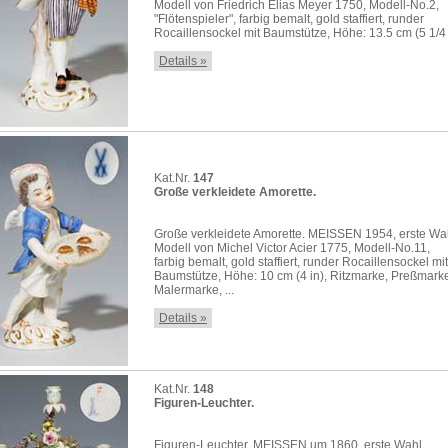
Modell von Friedrich Elias Meyer 1750, Modell-No.2,
"Flötenspieler", farbig bemalt, gold staffiert, runder
Rocaillensockel mit Baumstütze, Höhe: 13.5 cm (5 1/4 .
Details »
Kat.Nr.
147
Große verkleidete Amorette.
Große verkleidete Amorette. MEISSEN 1954, erste Wa
Modell von Michel Victor Acier 1775, Modell-No.11,
farbig bemalt, gold staffiert, runder Rocaillensockel mit
Baumstütze, Höhe: 10 cm (4 in), Ritzmarke, Preßmark
Malermarke, ...
Details »
Kat.Nr.
148
Figuren-Leuchter.
Figuren-Leuchter. MEISSEN um 1860, erste Wahl,