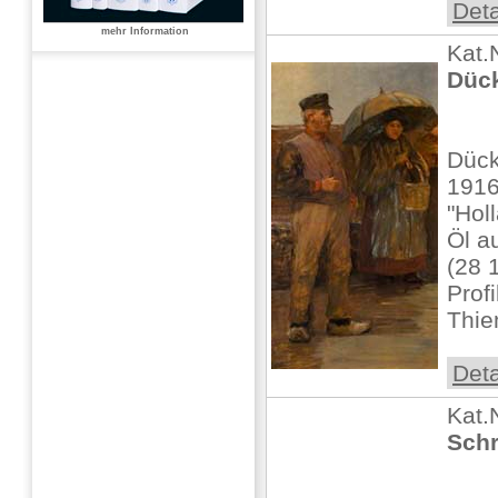
Deta
mehr Information
Kat.
Dück
Dück
1916
"Hol
Öl a
(28 
Profi
Thie
Deta
Kat.
Schr