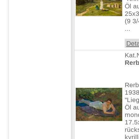
Öl a
25x
(9 3
...
Deta
Kat.
Rerb
Rerb
1938
"Lie
Öl a
mono
17.5
rücks
kyril