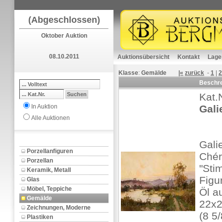
(Abgeschlossen)
Oktober Auktion
08.10.2011
Auktionsübersicht
Kontakt
Lage
Klasse
:
Gemälde
|«
zurück
-
1
|
2
Beschr
Kat.
In Auktion
Gali
Alle Auktionen
Gali
Porzellanfiguren
Ché
Porzellan
"Sti
Keramik, Metall
Figu
Glas
Möbel, Teppiche
Öl a
Gemälde
22x
Zeichnungen, Moderne
(8 5/
Plastiken