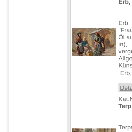
Erb,
Erb,
"Fra
Öl a
in),
verg
Allg
Küns
 Erb, 
Deta
Kat.
Terp
Terp