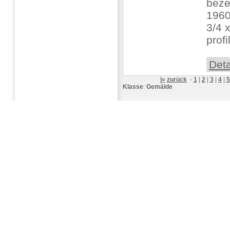
bezei
1960
3/4 x
profil
Deta
|«
zurück
-
1
|
2
|
3
|
4
|
5
Klasse
:
Gemälde