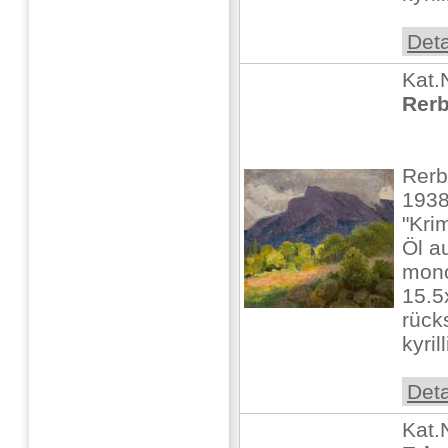
Deta
Kat.
Rerb
Rerb
1938
"Kri
Öl a
mono
15.5
rücks
kyril
Deta
Kat.