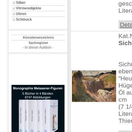
gesc
Silber
Vitrinenobjekte
Liter
Uhren
Schmuck
Deta
Kat.
Künstlerverzeichnis
Sich
Sachregister
- in dieser Auktion -
Sich
ebe
"Heu
Hüge
Öl au
cm
(7 1/
Liter
Thie