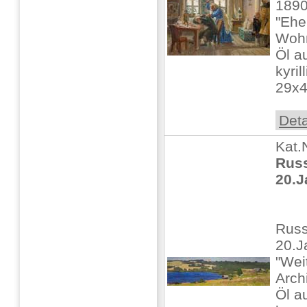
1890
"Ehe
Wohn
Öl a
kyril
29x4
Deta
Kat.
Russ
20.
Russ
20.J
"Wei
Arch
Öl au