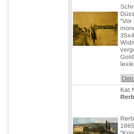
Schr
Düss
"Vor
mono
35x4
Wid
verg
Gold
lexik
Deta
Kat.
Rerb
Rerb
1865
"Kri