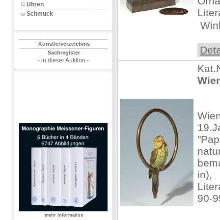
Orna
Uhren
Lite
Schmuck
 Wink
Künstlerverzeichnis
Deta
Sachregister
- in dieser Auktion -
Kat.
Wien
Wien
19.J
"Pap
natur
bema
in),
Lite
90-9
mehr Information