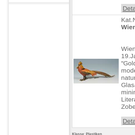
Deta
Kat.
Wien
Wien
19.J
"Gol
model
natur
Glas
minim
Liter
Zobel
Deta
Klasse
:
Plastiken