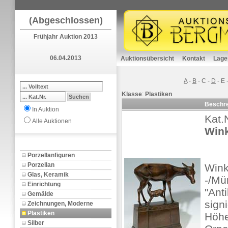
(Abgeschlossen)
Frühjahr Auktion 2013
06.04.2013
Auktionsübersicht
Kontakt
Lage
A
-
B
-
C
-
D
-
E
Klasse
:
Plastiken
Beschr
In Auktion
Kat.
Alle Auktionen
Wink
Porzellanfiguren
Porzellan
Wink
Glas, Keramik
-/Mü
Einrichtung
"Anti
Gemälde
signi
Zeichnungen, Moderne
Plastiken
Höhe
Silber