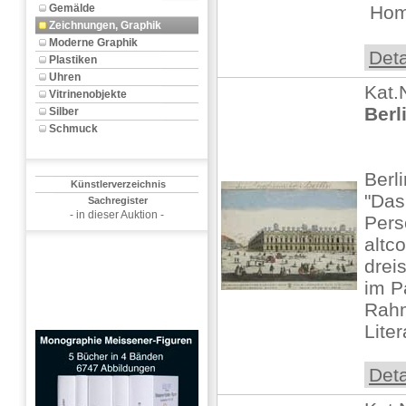
Gemälde
 Hom
Zeichnungen, Graphik
Moderne Graphik
Deta
Plastiken
Uhren
Kat.
Vitrinenobjekte
Berl
Silber
Schmuck
Berl
Künstlerverzeichnis
"Das
Sachregister
- in dieser Auktion -
Pers
altco
drei
im P
Rah
Liter
Deta