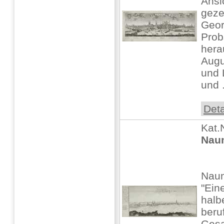
Ansi
geze
Geor
Prob
hera
Augu
und 
und .
Deta
Kat.
Nau
Naum
"Ein
halb
beru
Gesa