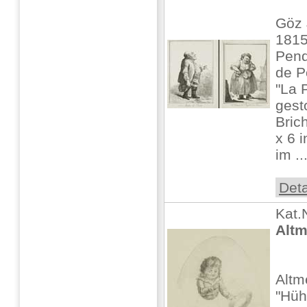
Göz 
1815
Pend
de P
"La 
gest
Bric
x 6 i
im ..
Deta
Kat.
Altm
Altm
"Hüh