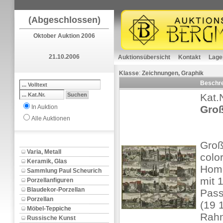
(Abgeschlossen)
Oktober Auktion 2006
21.10.2006
Auktionsübersicht
Kontakt
Lage
Klasse
:
Zeichnungen, Graphik
Beschr
Kat.
In Auktion
Groß
Alle Auktionen
Groß
Varia, Metall
colo
Keramik, Glas
Hom
Sammlung Paul Scheurich
mit 
Porzellanfiguren
Blaudekor-Porzellan
Pass
Porzellan
(19 
Möbel-Teppiche
Rah
Russische Kunst