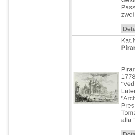
Pass
zwei
Deta
Kat.
Pira
Pira
177
"Ved
Late
"Arch
Pres
Toma
alla 
Deta