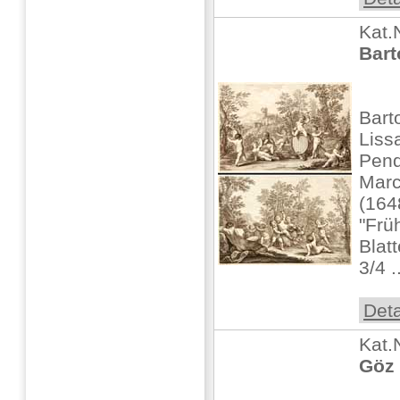
Kat.
Bart
Bart
Liss
Pend
Marc
(164
"Frü
Blat
3/4 .
Deta
Kat.
Göz 