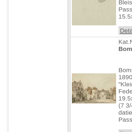
Bleis
Pass
15.5
Deta
Kat.
Bomm
Bomm
1890
"Kle
Fede
19.5
(7 3/
dati
Pass