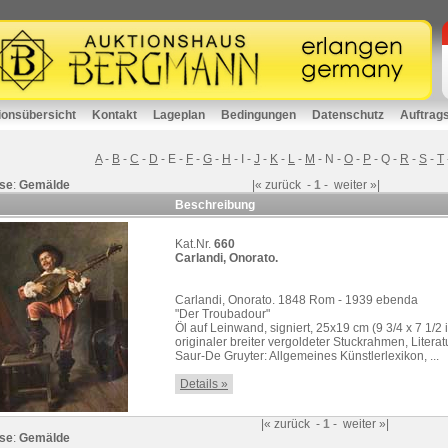
ionsübersicht
Kontakt
Lageplan
Bedingungen
Datenschutz
Auftrag
A
-
B
-
C
-
D
-
E
-
F
-
G
-
H
-
I
-
J
-
K
-
L
-
M
-
N
-
O
-
P
-
Q
-
R
-
S
-
T
se
:
Gemälde
|«
zurück
-
1
-
weiter
»|
Beschreibung
Kat.Nr.
660
Carlandi, Onorato.
Carlandi, Onorato. 1848 Rom - 1939 ebenda
"Der Troubadour"
Öl auf Leinwand, signiert, 25x19 cm (9 3/4 x 7 1/2 i
originaler breiter vergoldeter Stuckrahmen, Literat
Saur-De Gruyter: Allgemeines Künstlerlexikon, ...
Details »
|«
zurück
-
1
-
weiter
»|
se
:
Gemälde