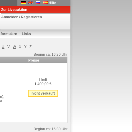
Hilfe
Zur Liveauktion
Anmelden / Registrieren
sformulare
Links
-
U
-
V
-
W
-
X
-
Y
-
Z
Beginn ca: 16:30 Uhr
Preise
Limit
1.400,00 €
nicht verkauft
n),
ur:
Beginn ca: 16:30 Uhr