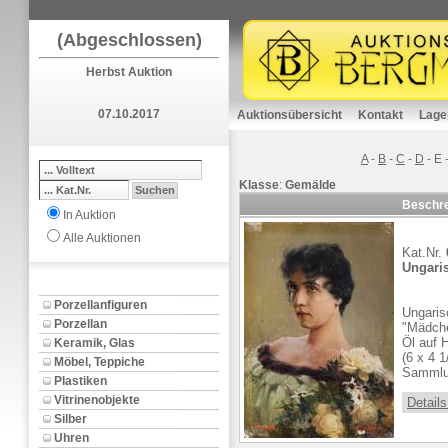
(Abgeschlossen)
Herbst Auktion
07.10.2017
Auktionsübersicht
Kontakt
Lage
A
-
B
-
C
-
D
-
E
Klasse
:
Gemälde
Beschr
In Auktion
Alle Auktionen
Kat.Nr.
Ungaris
Porzellanfiguren
Ungaris
Porzellan
"Mädche
Öl auf 
Keramik, Glas
(6 x 4 1
Möbel, Teppiche
Sammlun
Plastiken
Vitrinenobjekte
Details
Silber
Uhren