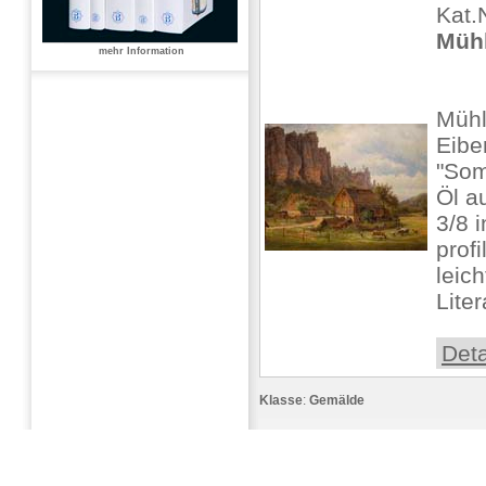
Kat.
Mühl
mehr Information
Mühl
Eibe
"Som
Öl a
3/8 i
prof
leich
Liter
Deta
Klasse
:
Gemälde