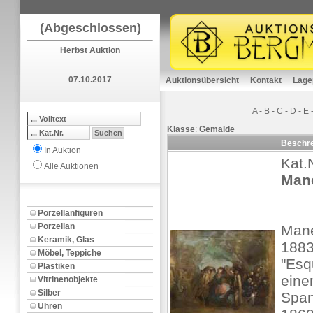
(Abgeschlossen)
Herbst Auktion
07.10.2017
Auktionsübersicht
Kontakt
Lage
A
-
B
-
C
-
D
-
E
Klasse
:
Gemälde
Beschr
In Auktion
Kat.
Alle Auktionen
Mane
Porzellanfiguren
Porzellan
Mane
Keramik, Glas
1883
Möbel, Teppiche
"Esq
Plastiken
eine
Vitrinenobjekte
Silber
Span
Uhren