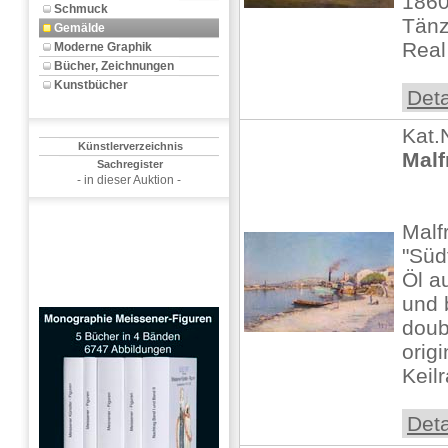
1860
Schmuck
Tänz
Gemälde
Real 
Moderne Graphik
Bücher, Zeichnungen
Kunstbücher
Deta
Kat.
Künstlerverzeichnis
Malf
Sachregister
- in dieser Auktion -
Malf
"Süd
Öl au
und 
doub
origi
Keil
Deta