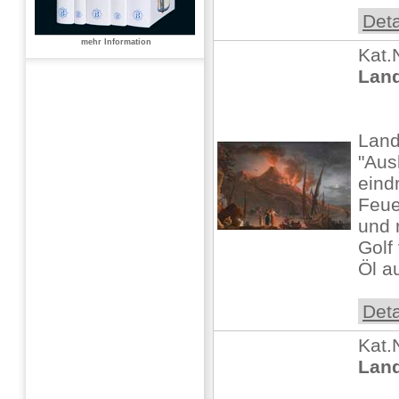
Deta
mehr Information
Kat.
Land
Land
"Aus
eind
Feue
und 
Golf
Öl au
Deta
Kat.
Land