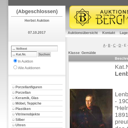
(Abgeschlossen)
Herbst Auktion
07.10.2017
Auktionsübersicht
Kontakt
Lage
A
-
B
-
C
-
D
-
E
Klasse
:
Gemälde
Beschr
In Auktion
Kat.
Alle Auktionen
Lenb
Porzellanfiguren
Porzellan
Lenb
Keramik, Glas
- 19
Möbel, Teppiche
"Hel
Plastiken
1891
Vitrinenobjekte
Silber
preu
Uhren