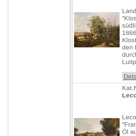
Land
"Klo
südl
1866
Klos
den 
durc
Luitp
Deta
Kat.
Leco
Leco
"Fra
Öl au