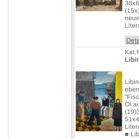
38x
(15x
neuw
Liter
Deta
Kat.
Libi
Libi
ebe
"Fis
Öl a
(19)
51x4
Liter
■ Lib