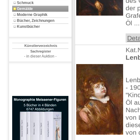
des 
Schmuck
der 
Gemälde
Graf
Moderne Graphik
Bücher, Zeichnungen
Öl ...
Kunstbücher
Deta
Künstlerverzeichnis
Kat.
Sachregister
Lenb
- in dieser Auktion -
Lenb
- 19
"Kind
Öl a
Nach
von 
dies
von 