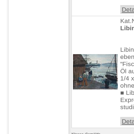
Deta
Kat.
Libi
Libi
ebe
"Fis
Öl a
1/4 x
ohne
■ Li
Expr
studi
Deta