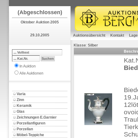
(Abgeschlossen)
Oktober Auktion 2005
29.10.2005
Auktionsübersicht
Kontakt
Lage
Klasse
:
Silber
Beschr
Kat.
In Auktion
Bied
Alle Auktionen
Bied
Varia
19.J
Zinn
12lö
Keramik
ovoi
Glas
Zeichnungen E.Garnier
Trau
Porzellanfiguren
Tier
Porzellan
Schu
Möbel-Teppiche