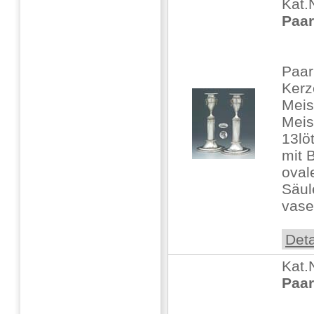
Kat.
Paar
Paar
Ker
Meis
Meis
13lö
mit 
oval
Säul
vase
Deta
Kat.
Paar