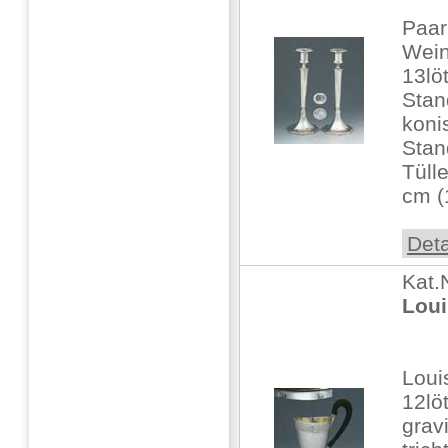
Paar
Wein
13löt
Stan
koni
Stan
Tüll
cm (1
Deta
Kat.
Loui
Loui
12löt
gravi