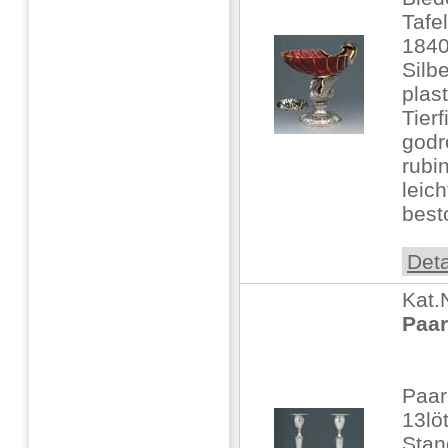
Taf
184
Silb
plas
Tier
godr
rubi
leich
best
Deta
Kat.
Paar
Paar
13lö
Stan