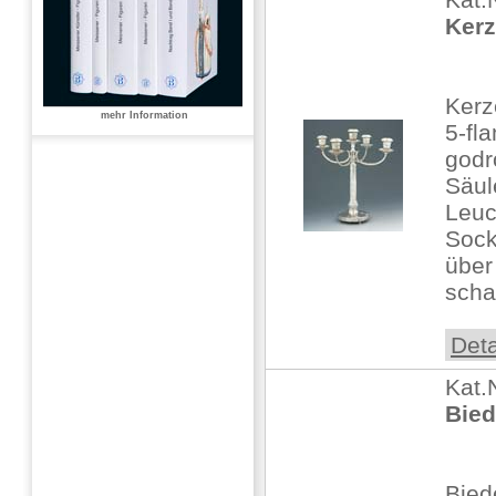
Kerz
Kerz
mehr Information
5-fl
godr
Säule
Leuc
Sock
über
schal
Deta
Kat.
Bied
Bied