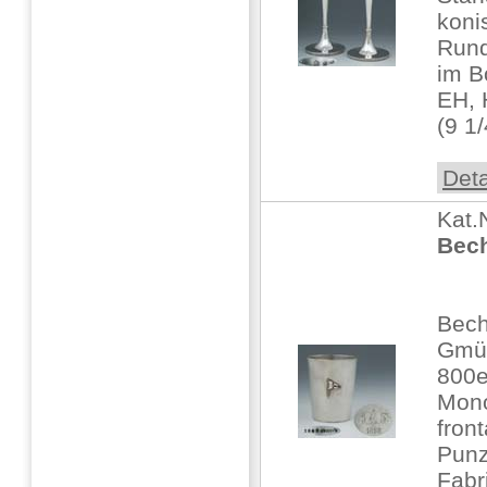
koni
Run
im B
EH, 
(9 1
Deta
Kat.
Bech
Bec
Gmün
800e
Mon
fron
Punz
Fabr