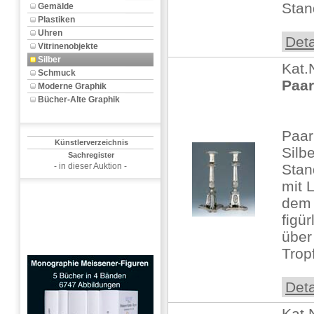
Stand
Gemälde
Plastiken
Uhren
Deta
Vitrinenobjekte
Silber
Kat.
Schmuck
Paar
Moderne Graphik
Bücher-Alte Graphik
Paar
Künstlerverzeichnis
Silb
Sachregister
- in dieser Auktion -
Stan
mit 
dem 
figü
über
Trop
Deta
Kat.