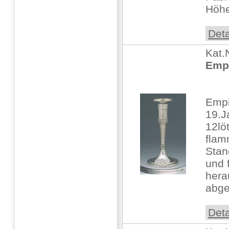
Höhe
Deta
Kat.
Empi
Empi
19.J
12löt
flam
Stan
und 
hera
abges
Deta