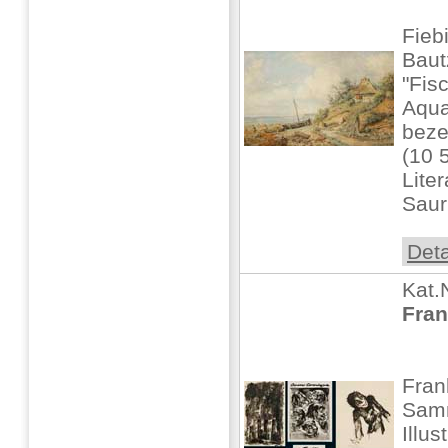
Fieb
Baut
"Fis
Aquar
beze
(10 
Lite
Saur:
Deta
Kat.
Fran
Fran
Samm
Illu