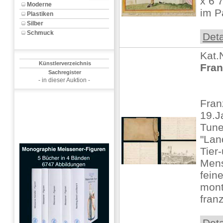
x 6 7
Moderne
im P
Plastiken
Silber
Schmuck
Deta
Kat.
Künstlerverzeichnis
Fran
Sachregister
- in dieser Auktion -
Fran
19.J
Tune
"Lan
Tier
Men
fein
mont
franz
Deta