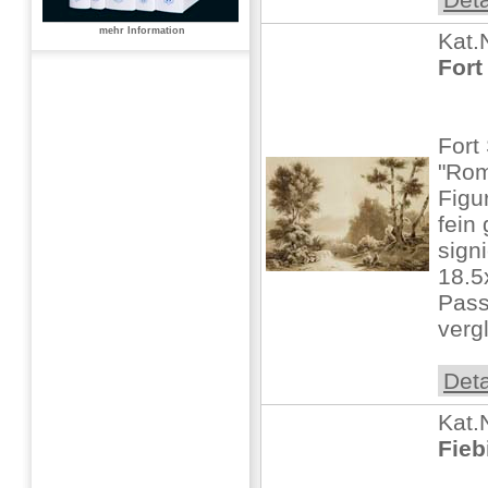
mehr Information
Kat.
Fort
Fort
"Rom
Figu
fein
signi
18.5
Pass
vergl
Deta
Kat.
Fieb