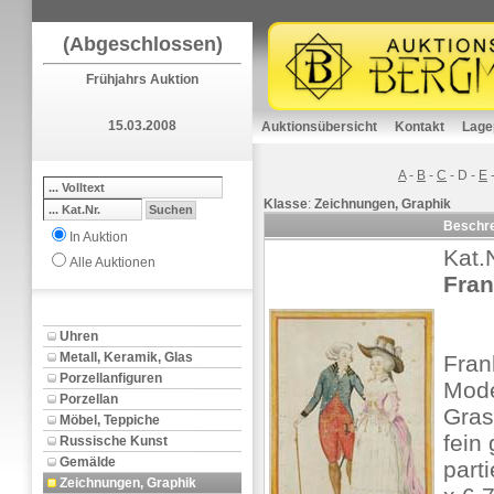
(Abgeschlossen)
Frühjahrs Auktion
15.03.2008
Auktionsübersicht
Kontakt
Lage
A
-
B
-
C
-
D
-
E
Klasse
:
Zeichnungen, Graphik
Beschr
In Auktion
Kat.
Alle Auktionen
Fran
Uhren
Metall, Keramik, Glas
Fran
Porzellanfiguren
Mode
Porzellan
Gras
Möbel, Teppiche
fein
Russische Kunst
Gemälde
part
Zeichnungen, Graphik