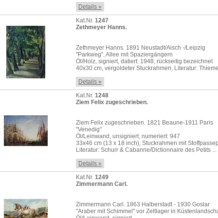
Details »
Kat.Nr.
1247
Zethmeyer Hanns.
Zethmeyer Hanns. 1891 Neustadt/Aisch -/Leipzig
"Parkweg", Allee mit Spaziergängern
Öl/Holz, signiert, datiert: 1948, rückseitig bezeichnet
40x30 cm, vergoldeter Stuckrahmen, Literatur: Thiem
Details »
Kat.Nr.
1248
Ziem Felix zugeschrieben.
Ziem Felix zugeschrieben. 1821 Beaune-1911 Paris
"Venedig"
Öl/Leinwand, unsigniert, numeriert: 947
33x46 cm (13 x 18 inch), Stuckrahmen mit Stoffpassep
Literatur: Schurr & Cabanne/Dictionnaire des Petits ...
Details »
Kat.Nr.
1249
Zimmermann Carl.
Zimmermann Carl. 1863 Halberstadt - 1930 Goslar
"Araber mit Schimmel" vor Zeltlager in Küstenlandscha