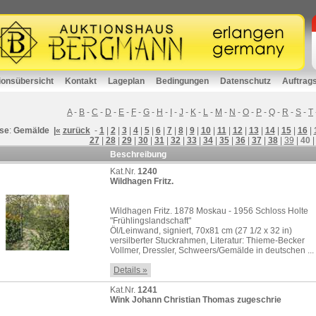
ionsübersicht
Kontakt
Lageplan
Bedingungen
Datenschutz
Auftrag
A
-
B
-
C
-
D
-
E
-
F
-
G
-
H
-
I
-
J
-
K
-
L
-
M
-
N
-
O
-
P
-
Q
-
R
-
S
-
T
se
:
Gemälde
|«
zurück
-
1
|
2
|
3
|
4
|
5
|
6
|
7
|
8
|
9
|
10
|
11
|
12
|
13
|
14
|
15
|
16
|
27
|
28
|
29
|
30
|
31
|
32
|
33
|
34
|
35
|
36
|
37
|
38
|
39
|
40
Beschreibung
Kat.Nr.
1240
Wildhagen Fritz.
Wildhagen Fritz. 1878 Moskau - 1956 Schloss Holte
"Frühlingslandschaft"
Öl/Leinwand, signiert, 70x81 cm (27 1/2 x 32 in)
versilberter Stuckrahmen, Literatur: Thieme-Becker
Vollmer, Dressler, Schweers/Gemälde in deutschen ...
Details »
Kat.Nr.
1241
Wink Johann Christian Thomas zugeschrie