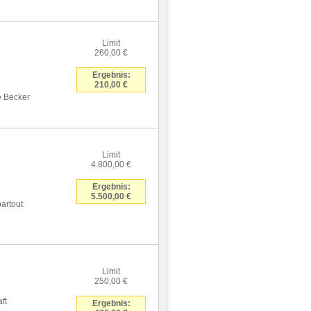
Limit
260,00 €
Ergebnis:
210,00 €
e Becker
Limit
4.800,00 €
Ergebnis:
5.500,00 €
artout
Limit
250,00 €
ft
Ergebnis: