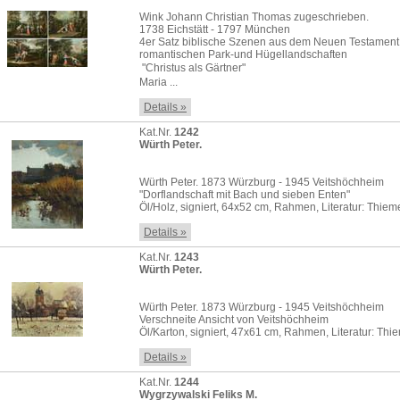
Wink Johann Christian Thomas zugeschrieben.
1738 Eichstätt - 1797 München
4er Satz biblische Szenen aus dem Neuen Testament
romantischen Park-und Hügellandschaften
 "Christus als Gärtner"
Maria ...
Details »
Kat.Nr.
1242
Würth Peter.
Würth Peter. 1873 Würzburg - 1945 Veitshöchheim
"Dorflandschaft mit Bach und sieben Enten"
Öl/Holz, signiert, 64x52 cm, Rahmen, Literatur: Thie
Details »
Kat.Nr.
1243
Würth Peter.
Würth Peter. 1873 Würzburg - 1945 Veitshöchheim
Verschneite Ansicht von Veitshöchheim
Öl/Karton, signiert, 47x61 cm, Rahmen, Literatur: Th
Details »
Kat.Nr.
1244
Wygrzywalski Feliks M.