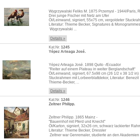
Wygrzywalski Feliks M. 1875 Przemysl - 1944/Paris,
Drei junge Fischer mit Netz am Ufer
Öl/Leinwand, signiert, 55x75 cm, vergoldeter Stuckr
Literatur: Thieme Becker, Signatures & Monogramme
 Wygrzywalski ...
Details »
Kat.Nr.
1245
Yépez Arteaga José.
Yépez Arteaga José. 1898 Quito -/Ecuador
"Reiter auf einem Plateau in weiter Berglandschaft"
Öl/Leinwand, signiert, 67.5x98 cm (26 1/2 x 38 1/2 in)
Stuckrahmen mit Lorbeerblattdekor, Literatur: Benezit
Thieme-Becker, ...
Details »
Kat.Nr.
1246
Zeltner Philipp.
Zeltner Philipp. 1865 Mainz -
"Bauernhof mit Pferd und Knecht"
Öl/Karton, signiert, 32x26 cm, schwarz lackierter Ra
Literatur: Thieme Becker, Dressler
 Zeltner war Genremaler, studierte an den Akademien .