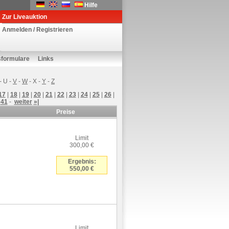
Hilfe
Zur Liveauktion
Anmelden / Registrieren
sformulare
Links
-
U
-
V
-
W
-
X
-
Y
-
Z
17
|
18
|
19
|
20
|
21
|
22
|
23
|
24
|
25
|
26
|
|
41
-
weiter
»|
Preise
Limit
300,00 €
Ergebnis:
550,00 €
Limit