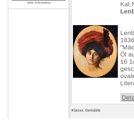
Kat.
mehr Information
Lenb
Lenb
1836
"Mäd
Öl a
16 1/
gesc
oval
Liter
Deta
Klasse
:
Gemälde