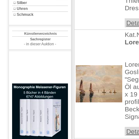
Thie
Silber
Dres
Uhren
Schmuck
Deta
Kat.
Künstlerverzeichnis
Sachregister
Lore
- in dieser Auktion -
Lore
Gosl
"Seg
Öl a
x 19 
prof
Becke
Signa
Deta