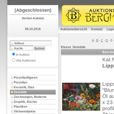
(Abgeschlossen)
Herbst-Auktion
08.10.2016
Auktionsübersicht
Kontakt
Lage
A
-
B
-
C
-
D
-
E
Klasse
:
Gemälde
Beschr
In Auktion
Kat.
Alle Auktionen
Lipp
Porzellanfiguren
Porzellan
Lipp
Keramik, Glas
"Blu
Gemälde
Öl a
Zeichnungen, Moderne
x 23 
Graphik, Bücher
Plastiken
prof
Vitrinenobjekte