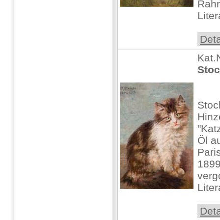
Rah
Liter
Deta
Kat.
Stoc
Stoc
Hin
"Kat
Öl au
Pari
1899
verg
Liter
Deta