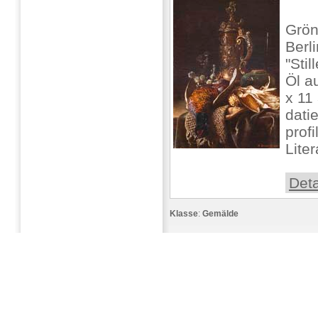
Grön
Berli
"Sti
Öl a
x 11 
dati
prof
Liter
Deta
Klasse
:
Gemälde