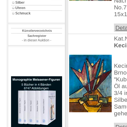
Nach
Silber
No.7
Uhren
15x19
Schmuck
Deta
Künstlerverzeichnis
Sachregister
Kat.
- in dieser Auktion -
Keci
Keci
Brno
"Kub
Öl a
3/4 i
Silb
Samu
gehe
Deta