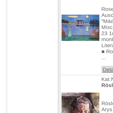
Rose
Ausc
"Mäd
Misc
23 1/
mont
Liter
■ Ro
...
Deta
Kat.
Rösl
Rösl
Arys