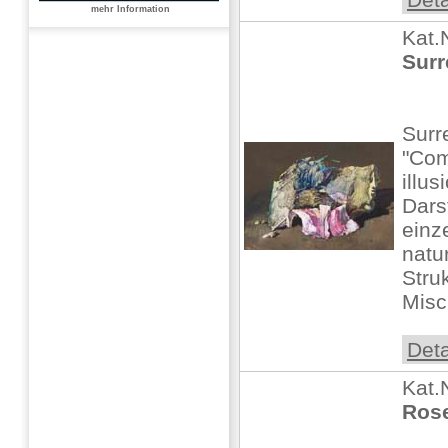
mehr Information
Kat.
Surr
Surr
"Com
illu
Dars
einz
natu
Stru
Misc
Deta
Kat.
Ros