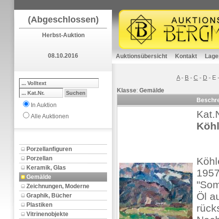
(Abgeschlossen)
Herbst-Auktion
08.10.2016
Auktionsübersicht
Kontakt
Lage
A
-
B
-
C
-
D
-
E
Klasse
:
Gemälde
Beschr
In Auktion
Kat.
Alle Auktionen
Köhl
Porzellanfiguren
Porzellan
Köhl
Keramik, Glas
1957
Gemälde
"Som
Zeichnungen, Moderne
Öl a
Graphik, Bücher
Plastiken
rücks
Vitrinenobjekte