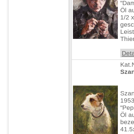
"Dam
Öl a
1/2 x
gesc
Leist
Thie
Deta
Kat.
Szan
Szan
1953
"Pep
Öl au
beze
41.5x