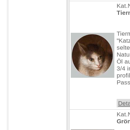
Kat.
Tier
Tier
"Kat
selt
Natur
Öl a
3/4 i
prof
Pass
Deta
Kat.
Grön