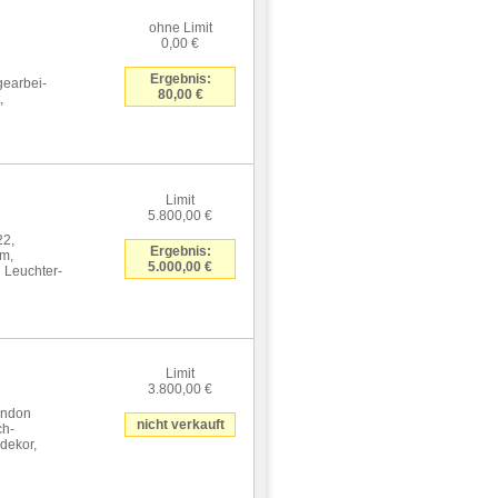
ohne Limit
0,00 €
Ergebnis:
gearbei-
80,00 €
,
Limit
5.800,00 €
22,
Ergebnis:
rm,
5.000,00 €
 Leuchter-
Limit
3.800,00 €
ondon
nicht verkauft
ch-
dekor,