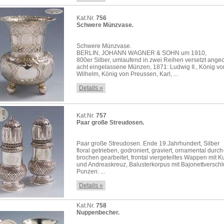
Kat.Nr.
756
Schwere Münzvase.
Schwere Münzvase.
BERLIN, JOHANN WAGNER & SOHN um 1910,
800er Silber, umlaufend in zwei Reihen versetzt ange
acht eingelassene Münzen, 1871: Ludwig II., König vo
Wilhelm, König von Preussen, Karl, ...
Details »
Kat.Nr.
757
Paar große Streudosen.
Paar große Streudosen. Ende 19.Jahrhundert, Silber
floral getrieben, godroniert, graviert, ornamental durch
brochen gearbeitet, frontal viergeteiltes Wappen mit K
und Andreaskreuz, Balusterkorpus mit Bajonettverschl
Punzen: ...
Details »
Kat.Nr.
758
Nuppenbecher.