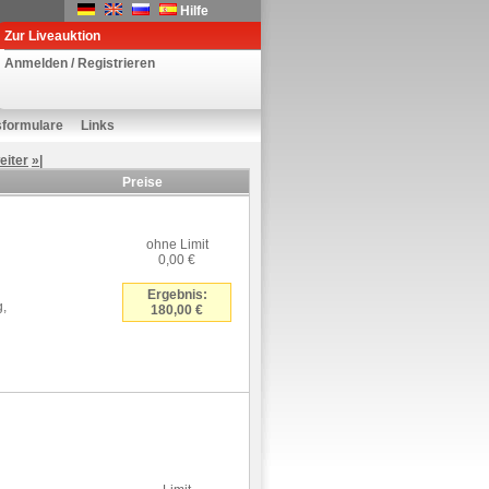
Hilfe
Zur Liveauktion
Anmelden / Registrieren
sformulare
Links
eiter
»|
Preise
ohne Limit
0,00 €
Ergebnis:
g,
180,00 €