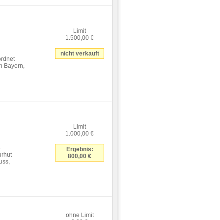
Limit
1.500,00 €
nicht verkauft
ordnet
n Bayern,
Limit
1.000,00 €
-
Ergebnis:
urhut
800,00 €
uss,
ohne Limit