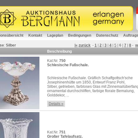
ionsübersicht
Kontakt
Lageplan
Bedingungen
Datenschutz
Auftrag
se
:
Silber
|«
zurück
-
1
|
2
|
3
|
4
|
5
|
6
|
7
|
8
-
w
Beschreibung
Kat.Nr.
750
Schlesische Fußschale.
Schlesische Fußschale. Gräflich Schaffgottsch'sche
Josephinenhütte um 1850, Entwurf Franz Pohl,
Silber, getrieben, farbloses Glas mit Zinnemailüberfan
ornamental durchschliffen, farbige florale Bemalung,
Golddekor, ...
Details »
Kat.Nr.
751
Großer Tafelaufsatz.