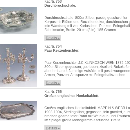
Kat.Nr.
753
Durchbruchschale.
Durchbruchschale. 800er Silber, passig geschweifter
Korpus mit Blüten-und Rocaillendekor, durchbrochen 
tete Wandung mit vier Kartuschen, Punzen: Feingehalt
Fabrikmarke, Breite: 20 cm (8 in), 185 Gramm
Details »
Kat.Nr.
754
Paar Kerzenleuchter.
Paar Kerzenleuchter. J.C.KLINKOSCH WIEN 1872-19
800er Silber, gegossen, getrieben, ziseliert, Rokokofo
abnehmbare 4-flammige Aufsätze mit geschwungenen
Armen, Punzen: Amtspunze mit Feingehaltszeichen, ...
Details »
Kat.Nr.
755
Großes englisches Henkeltablett.
Großes englisches Henkeltablett. MAPPIN & WEBB L
1903-1904, Sterlingsilber, gegossen, fein graviert, dur
brochen gearbeiteter Rand mit Weinlaub-und Trauben
im Spiegel große Monogramm-Kartusche, Breite: ...
Details »