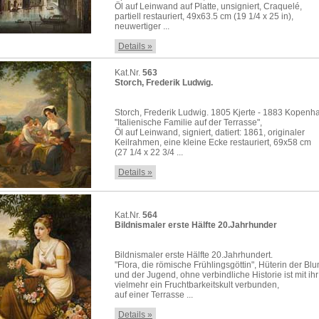
Öl auf Leinwand auf Platte, unsigniert, Craquelé,
partiell restauriert, 49x63.5 cm (19 1/4 x 25 in),
neuwertiger ...
Details »
Kat.Nr.
563
Storch, Frederik Ludwig.
Storch, Frederik Ludwig. 1805 Kjerte - 1883 Kopen
"Italienische Familie auf der Terrasse",
Öl auf Leinwand, signiert, datiert: 1861, originaler
Keilrahmen, eine kleine Ecke restauriert, 69x58 cm
(27 1/4 x 22 3/4 ...
Details »
Kat.Nr.
564
Bildnismaler erste Hälfte 20.Jahrhunder
Bildnismaler erste Hälfte 20.Jahrhundert.
"Flora, die römische Frühlingsgöttin", Hüterin der Bl
und der Jugend, ohne verbindliche Historie ist mit ihr
vielmehr ein Fruchtbarkeitskult verbunden,
auf einer Terrasse ...
Details »