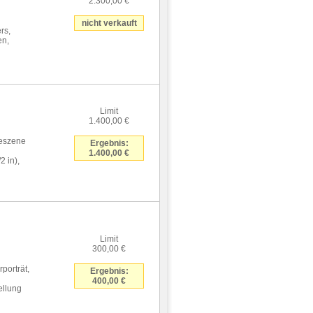
2.300,00 €
nicht verkauft
rs,
en,
Limit
1.400,00 €
reszene
Ergebnis:
1.400,00 €
2 in),
Limit
300,00 €
porträt,
Ergebnis:
400,00 €
ellung