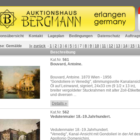
ionsübersicht
Kontakt
Lageplan
Bedingungen
Datenschutz
Auftrag
se
:
Gemälde
|«
zurück
-
1
|
2
|
3
|
4
|
5
|
6
|
7
|
8
|
9
|
10
|
11
|
12
|
13
|
14
|
15
|
1
Beschreibung
Kat.Nr.
561
Bouvard, Antoine.
Bouvard, Antoine. 1870 Wien - 1956
"Gondoliere in Venedig", stimmungsvolle Kanalansich
Öl auf Leinwand, signiert, 24x33 cm (9 1/2 x 13 in),
breiter vergoldeter Stuckrahmen mit alter Zoll-Etikett
und diversen ...
Details »
Kat.Nr.
562
Vedutenmaler 18.-19.Jahrhundert.
Vedutenmaler 18.-19.Jahrhundert.
"Venedig", Kanal-Ansicht mit Gondolieri in der Art de
Apollonio Domenichini,