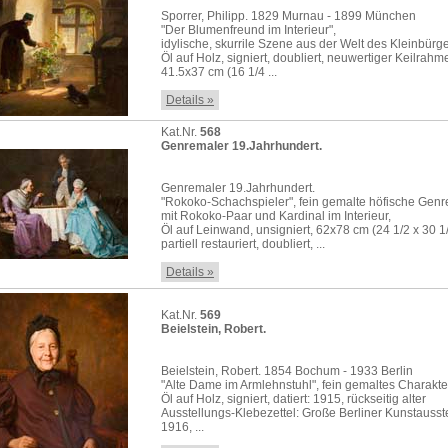
Sporrer, Philipp. 1829 Murnau - 1899 München
"Der Blumenfreund im Interieur",
idylische, skurrile Szene aus der Welt des Kleinbürge
Öl auf Holz, signiert, doubliert, neuwertiger Keilrahm
41.5x37 cm (16 1/4 ...
Details »
Kat.Nr.
568
Genremaler 19.Jahrhundert.
Genremaler 19.Jahrhundert.
"Rokoko-Schachspieler", fein gemalte höfische Gen
mit Rokoko-Paar und Kardinal im Interieur,
Öl auf Leinwand, unsigniert, 62x78 cm (24 1/2 x 30 1/
partiell restauriert, doubliert, ...
Details »
Kat.Nr.
569
Beielstein, Robert.
Beielstein, Robert. 1854 Bochum - 1933 Berlin
"Alte Dame im Armlehnstuhl", fein gemaltes Charakter
Öl auf Holz, signiert, datiert: 1915, rückseitig alter
Ausstellungs-Klebezettel: Große Berliner Kunstausst
1916, ...