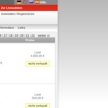
Hilfe
Zur Liveauktion
Anmelden / Registrieren
sformulare
Links
6
|
17
|
18
|
19
|
20
|
21
|
22
-
weiter
»|
Preise
Limit
4.800,00 €
t,
nicht verkauft
e
Limit
500,00 €
s
nicht verkauft