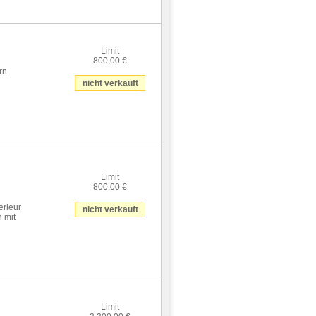
Limit
800,00 €
rn
nicht verkauft
Limit
800,00 €
erieur
nicht verkauft
n mit
Limit