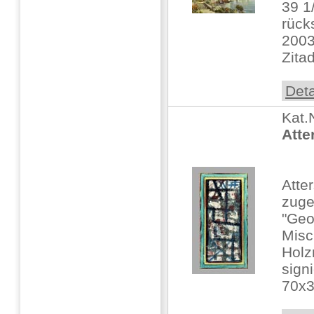
39 1/
rück
200
Zita
Deta
Kat.
Atte
Atte
zuge
"Geo
Misc
Holz
signi
70x30