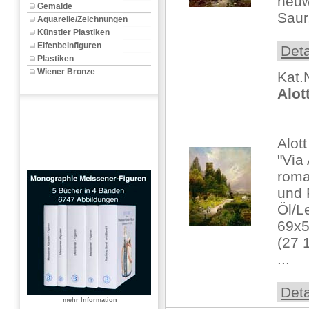
neuw
Gemälde
Saur,
Aquarelle/Zeichnungen
Künstler Plastiken
Elfenbeinfiguren
Deta
Plastiken
Wiener Bronze
Kat.
Alot
Alot
"Via
roma
und 
Öl/L
69x
(27 
...
Deta
mehr Information