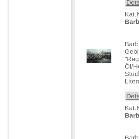
Deta
Kat.
Barb
Barb
Gebi
"Reg
Öl/H
Stu
Liter
Deta
Kat.
Barb
Barb