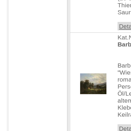
Thie
Saur,
Deta
Kat.
Barb
Barb
"Wie
roma
Pers
Öl/L
alte
Kleb
Keil
Deta