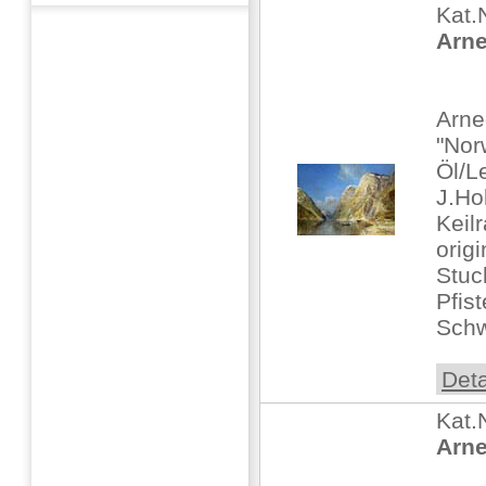
Kat.
Arne
Arne
"Nor
Öl/L
J.Ho
Keil
origi
Stuc
Pfis
Schw
Deta
Kat.
Arne