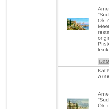
Arne
"Süd
Öl/L
Mee
rest
orig
Pfis
lexik
Deta
Kat.
Arne
Arne
"Süd
Öl/L