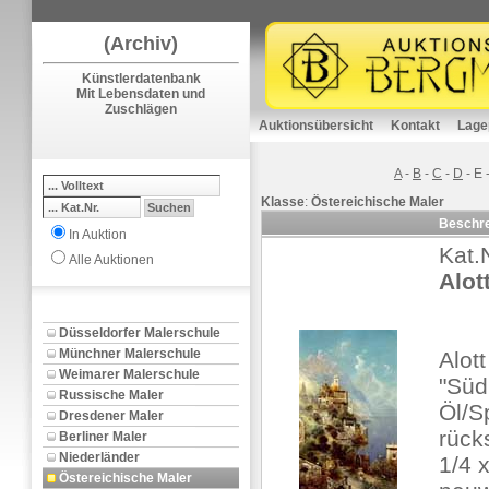
(Archiv)
Künstlerdatenbank
Mit Lebensdaten und
Zuschlägen
Auktionsübersicht
Kontakt
Lage
A
-
B
-
C
-
D
-
E
Klasse
:
Östereichische Maler
Beschr
In Auktion
Kat.
Alle Auktionen
Alot
Düsseldorfer Malerschule
Münchner Malerschule
Alot
Weimarer Malerschule
"Süd
Russische Maler
Öl/Sp
Dresdener Maler
rück
Berliner Maler
Niederländer
1/4 x
Östereichische Maler