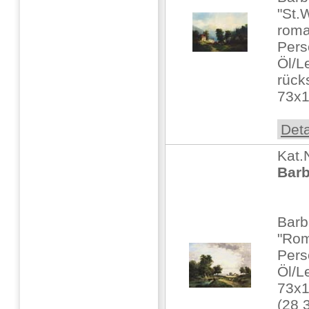
"St.
roma
Pers
Öl/Le
rück
73x1
Deta
Kat.
Barb
Barb
"Rom
Pers
Öl/L
73x
(28 