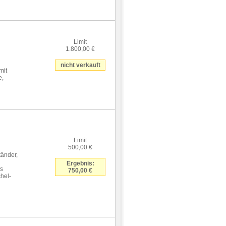
Limit
1.800,00 €
nicht verkauft
mit
e,
Limit
500,00 €
tänder,
Ergebnis:
us
750,00 €
chel-