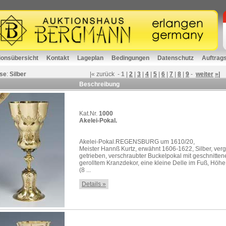
ionsübersicht
Kontakt
Lageplan
Bedingungen
Datenschutz
Auftrag
se
:
Silber
|«
zurück
-
1
|
2
|
3
|
4
|
5
|
6
|
7
|
8
|
9
-
weiter
»|
Beschreibung
Kat.Nr.
1000
Akelei-Pokal.
Akelei-Pokal.REGENSBURG um 1610/20,
Meister Hannß Kurtz, erwähnt 1606-1622, Silber, verg
getrieben, verschraubter Buckelpokal mit geschnitte
gerolltem Kranzdekor, eine kleine Delle im Fuß, Höhe
(8 ...
Details »