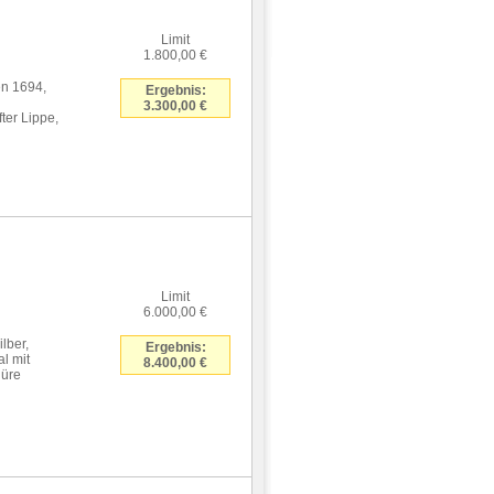
Limit
1.800,00 €
en 1694,
Ergebnis:
3.300,00 €
ter Lippe,
Limit
6.000,00 €
lber,
Ergebnis:
l mit
8.400,00 €
düre