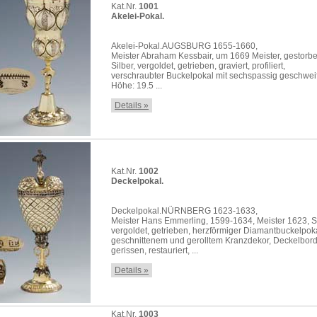
Kat.Nr.
1001
Akelei-Pokal.
Akelei-Pokal.AUGSBURG 1655-1660,
Meister Abraham Kessbair, um 1669 Meister, gestorb
Silber, vergoldet, getrieben, graviert, profiliert,
verschraubter Buckelpokal mit sechspassig geschweif
Höhe: 19.5 ...
Details »
Kat.Nr.
1002
Deckelpokal.
Deckelpokal.NÜRNBERG 1623-1633,
Meister Hans Emmerling, 1599-1634, Meister 1623, Si
vergoldet, getrieben, herzförmiger Diamantbuckelpoka
geschnittenem und gerolltem Kranzdekor, Deckelbor
gerissen, restauriert, ...
Details »
Kat.Nr.
1003