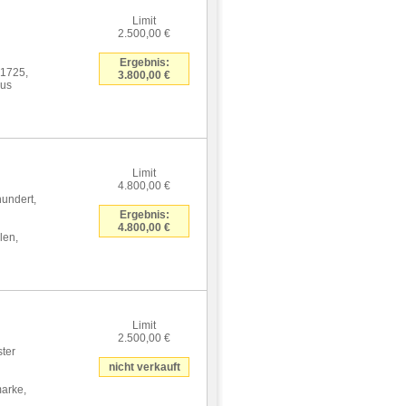
Limit
2.500,00 €
Ergebnis:
 1725,
3.800,00 €
pus
Limit
4.800,00 €
undert,
Ergebnis:
4.800,00 €
len,
Limit
2.500,00 €
ter
nicht verkauft
arke,