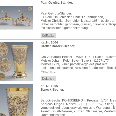
Paar Gewürz-Ständer.
Paar Gewürz-Ständer.
LIEGNITZ in Schlesien Ende 17.Jahrhundert,
Meister Christian Schneider, Meister 1684, gestorben
Silber, vergoldet, gegossen, graviert, dreieckiger Kor
mit plastischer Figurenbekrönung, ...
Details »
Kat.Nr.
1004
Großer Barock-Becher.
Großer Barock-Becher.FRANKFURT 1.Hälfte 18.Jahrh
Meister Johann Peter Beyer (Bayer) I. (1697-1774),
Meister 1729, Silber, partiell vergoldet, profiliert,
umlaufend fein graviert, zwischen Bandelwerk, Rocail
Festons, ...
Details »
Kat.Nr.
1005
Barock-Becher.
Barock-Becher.KÖNIGSBERG in Preussen 1754, Meis
Andreas Junge I., Meister 1710, (1686-1757), Silber,
vergoldet, getrieben, graviert, konische Wandung mit
Akanthusblatt-Ranken, Punzen: Stadtmarke, Meisterm
Jahresbuchstabe ...