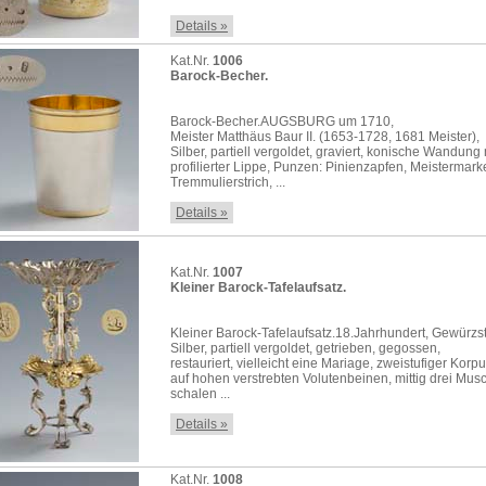
Details »
Kat.Nr.
1006
Barock-Becher.
Barock-Becher.AUGSBURG um 1710,
Meister Matthäus Baur II. (1653-1728, 1681 Meister),
Silber, partiell vergoldet, graviert, konische Wandung 
profilierter Lippe, Punzen: Pinienzapfen, Meistermark
Tremmulierstrich, ...
Details »
Kat.Nr.
1007
Kleiner Barock-Tafelaufsatz.
Kleiner Barock-Tafelaufsatz.18.Jahrhundert, Gewürzs
Silber, partiell vergoldet, getrieben, gegossen,
restauriert, vielleicht eine Mariage, zweistufiger Korp
auf hohen verstrebten Volutenbeinen, mittig drei Mus
schalen ...
Details »
Kat.Nr.
1008