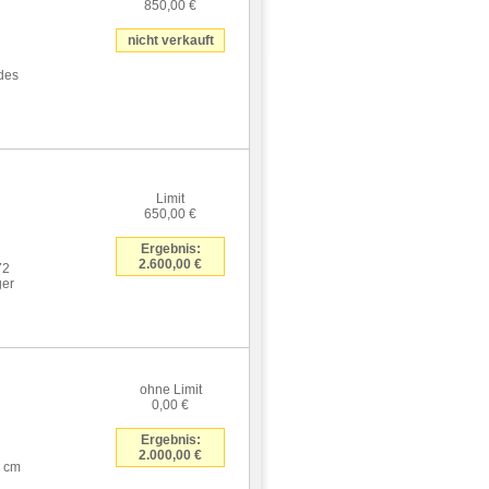
850,00 €
nicht verkauft
 des
Limit
650,00 €
Ergebnis:
2.600,00 €
72
ger
ohne Limit
0,00 €
Ergebnis:
2.000,00 €
4 cm