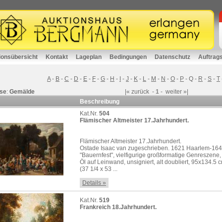
ionsübersicht
Kontakt
Lageplan
Bedingungen
Datenschutz
Auftrag
A
-
B
-
C
-
D
-
E
-
F
-
G
-
H
-
I
-
J
-
K
-
L
-
M
-
N
-
O
-
P
-
Q
-
R
-
S
-
T
se
:
Gemälde
|«
zurück
-
1
-
weiter
»|
Beschreibung
Kat.Nr.
504
Flämischer Altmeister 17.Jahrhundert.
Flämischer Altmeister 17.Jahrhundert.
Ostade Isaac van zugeschrieben. 1621 Haarlem-16
"Bauernfest", vielfigurige großformatige Genreszene,
Öl auf Leinwand, unsigniert, alt doubliert, 95x134.5 
(37 1/4 x 53 ...
Details »
Kat.Nr.
519
Frankreich 18.Jahrhundert.