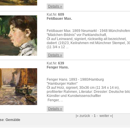
Details »
Kat.Nr.
609
Feldbauer Max.
Feldbauer Max. 1869 Neumarkt - 1948 Münchshofen
"Mädchen-Bildnis" vor Parklandschaft,
Öl auf Leinwand, signiert, rückseitig alt bezeichnet,
datiert: (19)23, Keilrahmen mit Münchner Stempel, 
(11 3/4 x 12 ...
Details »
Kat.Nr.
639
Fenger Hans.
Fenger Hans. 1893 - 1980/Hamburg
"Hamburger Hafen"
Öl auf Holz, signiert, 30x36 cm (11 3/4 x 14 in),
profilierter Rahmen, Literatur: Dressler: Deutsche bi
Künstler und Kunstwissenschaftler
 Fenger, ...
Details »
|«
zurück
-
1
-
weiter
»|
se
:
Gemälde