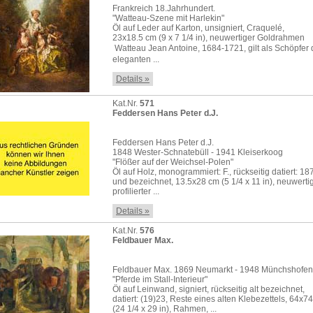
Frankreich 18.Jahrhundert.
"Watteau-Szene mit Harlekin"
Öl auf Leder auf Karton, unsigniert, Craquelé,
23x18.5 cm (9 x 7 1/4 in), neuwertiger Goldrahmen
 Watteau Jean Antoine, 1684-1721, gilt als Schöpfer
eleganten ...
Details »
Kat.Nr.
571
Feddersen Hans Peter d.J.
Feddersen Hans Peter d.J.
1848 Wester-Schnatebüll - 1941 Kleiserkoog
"Flößer auf der Weichsel-Polen"
Öl auf Holz, monogrammiert: F., rückseitig datiert: 18
und bezeichnet, 13.5x28 cm (5 1/4 x 11 in), neuwerti
profilierter ...
Details »
Kat.Nr.
576
Feldbauer Max.
Feldbauer Max. 1869 Neumarkt - 1948 Münchshofen
"Pferde im Stall-Interieur"
Öl auf Leinwand, signiert, rückseitig alt bezeichnet,
datiert: (19)23, Reste eines alten Klebezettels, 64x7
(24 1/4 x 29 in), Rahmen, ...