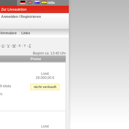
Hilfe
Zur Liveauktion
Anmelden / Registrieren
sformulare
Links
-
U
-
V
-
W
-
X
-
Y
-
Z
Beginn ca: 13:40 Uhr
Preise
Limit
28.000,00 €
49 ebda
nicht verkauft
cm
Limit