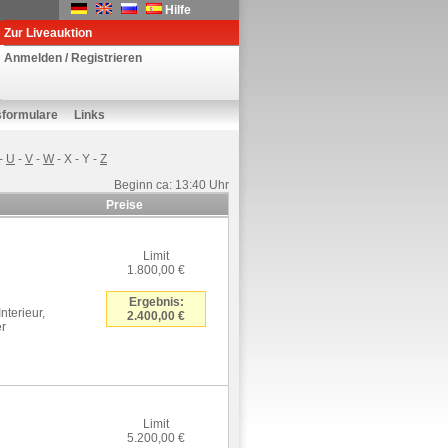
Hilfe
Zur Liveauktion
Anmelden / Registrieren
sformulare
Links
-
U
-
V
-
W
-
X
-
Y
-
Z
Beginn ca: 13:40 Uhr
Preise
Limit
1.800,00 €
Ergebnis:
terieur,
2.400,00 €
er
Limit
5.200,00 €