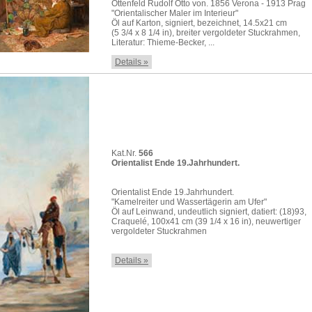
Ottenfeld Rudolf Otto von. 1856 Verona - 1913 Prag
"Orientalischer Maler im Interieur"
Öl auf Karton, signiert, bezeichnet, 14.5x21 cm
(5 3/4 x 8 1/4 in), breiter vergoldeter Stuckrahmen,
Literatur: Thieme-Becker, ...
Details »
Kat.Nr.
566
Orientalist Ende 19.Jahrhundert.
Orientalist Ende 19.Jahrhundert.
"Kamelreiter und Wassertägerin am Ufer"
Öl auf Leinwand, undeutlich signiert, datiert: (18)93,
Craquelé, 100x41 cm (39 1/4 x 16 in), neuwertiger
vergoldeter Stuckrahmen
Details »