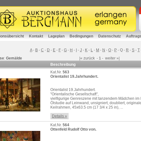
ionsübersicht
Kontakt
Lageplan
Bedingungen
Datenschutz
Auftrag
A
-
B
-
C
-
D
-
E
-
F
-
G
-
H
-
I
-
J
-
K
-
L
-
M
-
N
-
O
-
P
-
Q
-
R
-
S
-
T
se
:
Gemälde
|«
zurück
-
1
-
weiter
»|
Beschreibung
Kat.Nr.
563
Orientalist 19.Jahrhundert.
Orientalist 19.Jahrhundert.
"Orientalische Gesellschaft",
vielfigurige Genreszene mit tanzendem Mädchen im In
Ölstudie auf Leinwand, unsigniert, doubliert, original
Keilrahmen, 45x63.5 cm (17 3/4 x 25 in), ...
Details »
Kat.Nr.
564
Ottenfeld Rudolf Otto von.