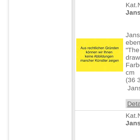
Kat.
Jans
Jans
ebe
"The
draw
Farb
cm
(36 3
 Jan
Deta
Kat.
Jans