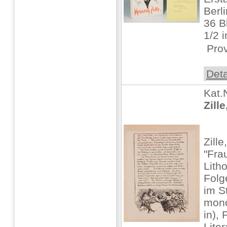
Berl
36 B
1/2 i
 Prov
Deta
Kat.
Zille
Zill
"Fra
Lith
Folg
im S
mono
in),
Liter