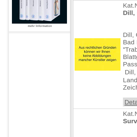
Kat.
Dill,
mehr Information
Dill
Bad 
"Tra
Blat
Pass
 Dill
Land
Zeic
Deta
Kat.
Surv