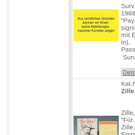
Surv
1968
"Pay
signi
mit 
in),
Pass
 Sur
Deta
Kat.
Zille
Zill
"Für
Zille,
Erst