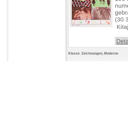
nume
gebr
(30 3
 Kit
Deta
Klasse
:
Zeichnungen, Moderne