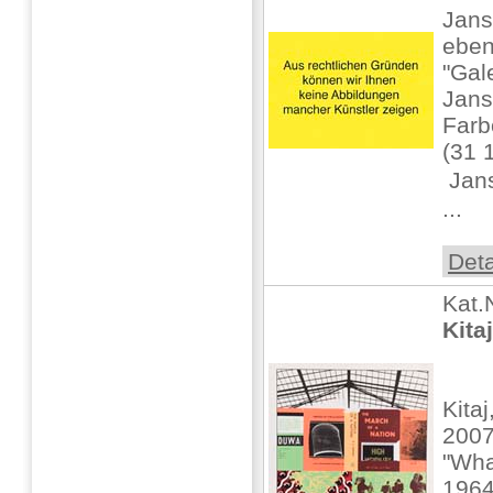
Jans
ebe
"Gal
Jans
Farb
(31 1
 Jan
...
Deta
Kat.
Kita
Kita
2007
"Wha
1964,