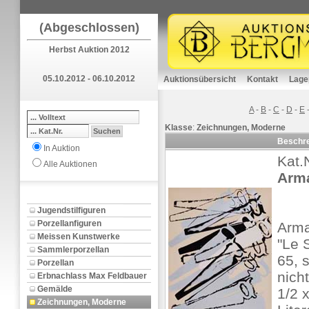
(Abgeschlossen)
Herbst Auktion 2012
05.10.2012 - 06.10.2012
Auktionsübersicht
Kontakt
Lage
A
-
B
-
C
-
D
-
E
Klasse
:
Zeichnungen, Moderne
Beschr
In Auktion
Kat.
Alle Auktionen
Arm
Jugendstilfiguren
Porzellanfiguren
Arma
Meissen Kunstwerke
"Le 
Sammlerporzellan
65, s
Porzellan
nich
Erbnachlass Max Feldbauer
Gemälde
1/2 x
Zeichnungen, Moderne