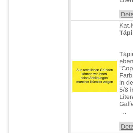
Deta
Kat.
Tápi
Tápi
ebe
"Cop
Farb
in d
5/8 i
Lite
Galf
 ...
Deta