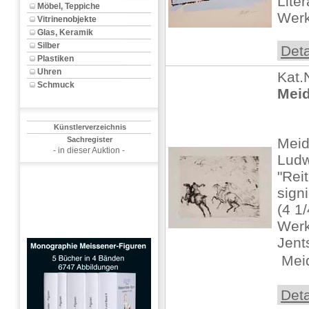
Lite
Möbel, Teppiche
Werk
Vitrinenobjekte
Glas, Keramik
Silber
Deta
Plastiken
Uhren
Kat.
Schmuck
Meid
Künstlerverzeichnis
Sachregister
Meid
- in dieser Auktion -
Ludw
"Rei
sign
(4 1/
Werk
Jent
 Meid
Deta