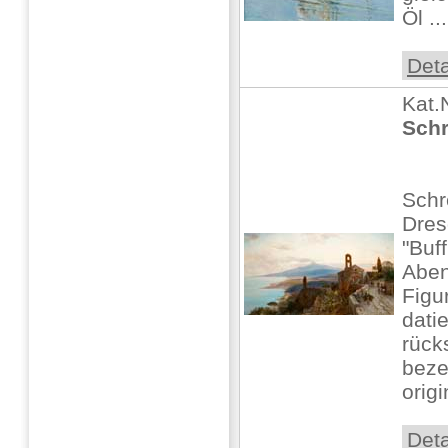
Öl ...
Deta
Kat.
Schr
Schr
Dre
"Buf
Aben
Figu
datie
rück
beze
origi
Deta