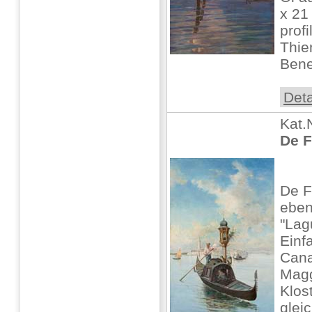
x 21 
profi
Thie
Benez
Deta
Kat.
De F
De F
ebe
"Lag
Einf
Cana
Magg
Klos
glei