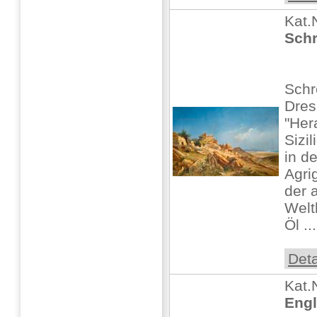
Kat.
Schr
Schr
Dre
"Her
Sizil
in d
Agri
der 
Welt
Öl ...
Deta
Kat.
Engl