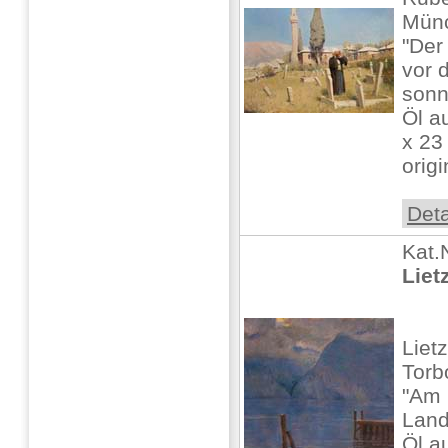
Mün
"Der
vor 
sonn
Öl a
x 23 
origi
Deta
Kat.
Liet
Liet
Torb
"Am 
Land
Öl a