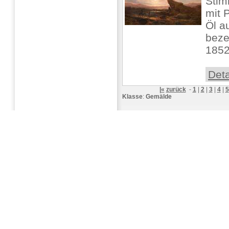
Stim
mit 
Öl a
bezei
1852,
Deta
|«
zurück
-
1
|
2
|
3
|
4
|
5
Klasse
:
Gemälde