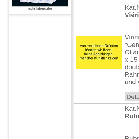
Kat.
mehr Information
Viér
Viér
"Gen
Öl a
x 15 
doubl
Rahm
und v
Deta
Kat.
Rube
Rube