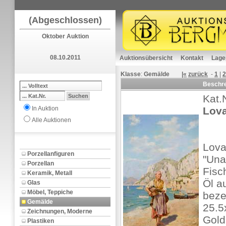
(Abgeschlossen)
Oktober Auktion
08.10.2011
Auktionsübersicht
Kontakt
Lage
Klasse
:
Gemälde
|«
zurück
-
1
|
2
Beschr
Kat.
In Auktion
Lova
Alle Auktionen
Lova
Porzellanfiguren
"Una
Porzellan
Fisc
Keramik, Metall
Öl au
Glas
Möbel, Teppiche
beze
Gemälde
25.5x
Zeichnungen, Moderne
Gold
Plastiken