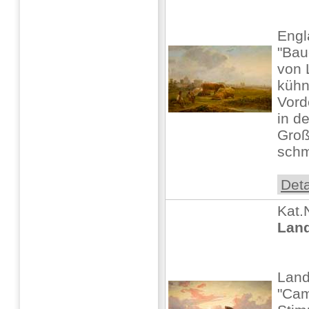
Engl
"Bau
von 
kühn
Vord
in d
Groß
schma
Deta
Kat.
Land
Land
"Cam