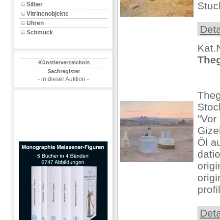
Stuck
Silber
Vitrinenobjekte
Uhren
Deta
Schmuck
Kat.
Theg
Künstlerverzeichnis
Sachregister
- in dieser Auktion -
Theg
Stoc
"Vor
Gize
Öl a
datie
orig
origi
profil
Deta