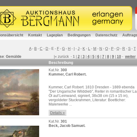
ionsübersicht
Kontakt
Lageplan
Bedingungen
Datenschutz
Auftrag
A
-
B
-
C
-
D
-
E
-
F
-
G
-
H
-
I
-
J
-
K
-
L
-
M
-
N
-
O
-
P
-
Q
-
R
-
S
-
T
se
:
Gemälde
|«
zurück
-
1
|
2
|
3
|
4
|
5
|
6
|
7
|
8
|
9
|
10
-
weiter
Beschreibung
Kat.Nr.
300
Kummer, Carl Robert.
Kummer, Carl Robert. 1810 Dresden - 1889 ebenda
"Der Ungarische Wilddieb", Reiter in romantischer La
Öl auf Leinwand, signiert, 38x38 cm (15 x 15 in),
vergoldeter Stuckrahmen, Literatur: Boetticher:
Malerwerke ...
Details »
Kat.Nr.
301
Beck, Jacob Samuel.