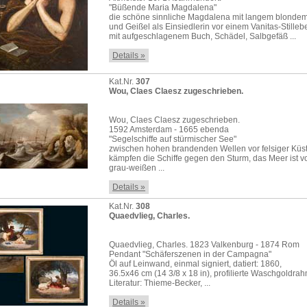
"Büßende Maria Magdalena"
die schöne sinnliche Magdalena mit langem blonde
und Geißel als Einsiedlerin vor einem Vanitas-Stilleb
mit aufgeschlagenem Buch, Schädel, Salbgefäß ...
Details »
Kat.Nr.
307
Wou, Claes Claesz zugeschrieben.
Wou, Claes Claesz zugeschrieben.
1592 Amsterdam - 1665 ebenda
"Segelschiffe auf stürmischer See"
zwischen hohen brandenden Wellen vor felsiger Küs
kämpfen die Schiffe gegen den Sturm, das Meer ist v
grau-weißen ...
Details »
Kat.Nr.
308
Quaedvlieg, Charles.
Quaedvlieg, Charles. 1823 Valkenburg - 1874 Rom
Pendant "Schäferszenen in der Campagna"
Öl auf Leinwand, einmal signiert, datiert: 1860,
36.5x46 cm (14 3/8 x 18 in), profilierte Waschgoldra
Literatur: Thieme-Becker, ...
Details »