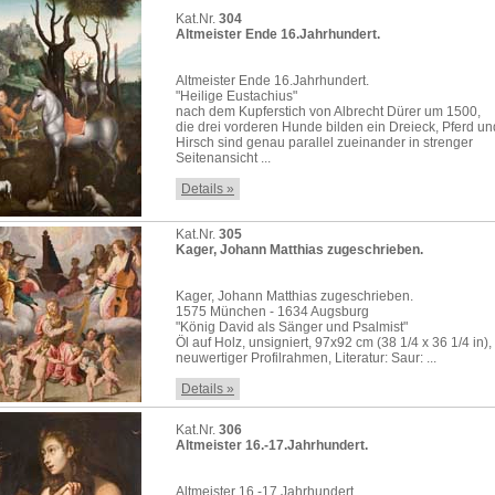
Kat.Nr.
304
Altmeister Ende 16.Jahrhundert.
Altmeister Ende 16.Jahrhundert.
"Heilige Eustachius"
nach dem Kupferstich von Albrecht Dürer um 1500,
die drei vorderen Hunde bilden ein Dreieck, Pferd un
Hirsch sind genau parallel zueinander in strenger
Seitenansicht ...
Details »
Kat.Nr.
305
Kager, Johann Matthias zugeschrieben.
Kager, Johann Matthias zugeschrieben.
1575 München - 1634 Augsburg
"König David als Sänger und Psalmist"
Öl auf Holz, unsigniert, 97x92 cm (38 1/4 x 36 1/4 in),
neuwertiger Profilrahmen, Literatur: Saur: ...
Details »
Kat.Nr.
306
Altmeister 16.-17.Jahrhundert.
Altmeister 16.-17.Jahrhundert.