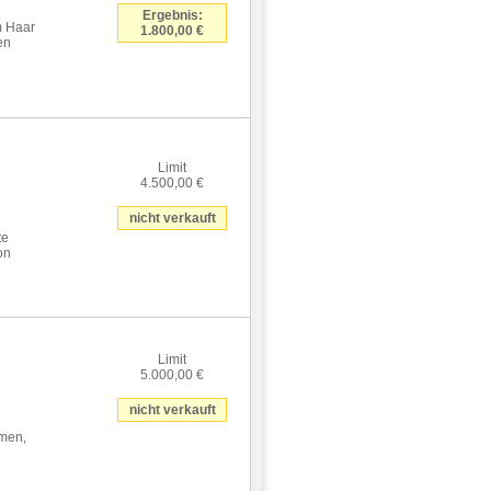
Ergebnis:
m Haar
1.800,00 €
en
Limit
4.500,00 €
nicht verkauft
te
on
Limit
5.000,00 €
nicht verkauft
hmen,