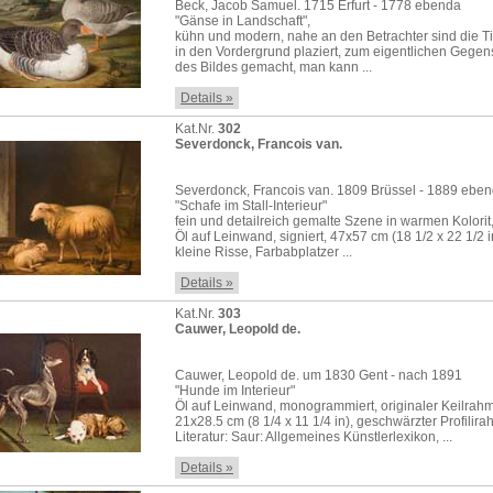
Beck, Jacob Samuel. 1715 Erfurt - 1778 ebenda
"Gänse in Landschaft",
kühn und modern, nahe an den Betrachter sind die T
in den Vordergrund plaziert, zum eigentlichen Gegen
des Bildes gemacht, man kann ...
Details »
Kat.Nr.
302
Severdonck, Francois van.
Severdonck, Francois van. 1809 Brüssel - 1889 ebe
"Schafe im Stall-Interieur"
fein und detailreich gemalte Szene in warmen Kolorit
Öl auf Leinwand, signiert, 47x57 cm (18 1/2 x 22 1/2 i
kleine Risse, Farbabplatzer ...
Details »
Kat.Nr.
303
Cauwer, Leopold de.
Cauwer, Leopold de. um 1830 Gent - nach 1891
"Hunde im Interieur"
Öl auf Leinwand, monogrammiert, originaler Keilrah
21x28.5 cm (8 1/4 x 11 1/4 in), geschwärzter Profilir
Literatur: Saur: Allgemeines Künstlerlexikon, ...
Details »