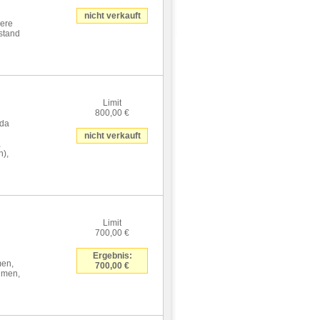
nicht verkauft
iere
stand
Limit
800,00 €
nda
nicht verkauft
,
n),
Limit
700,00 €
Ergebnis:
men,
700,00 €
ahmen,