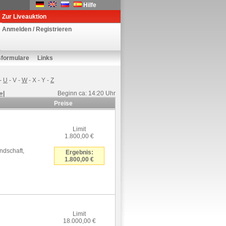
Hilfe
Zur Liveauktion
Anmelden / Registrieren
sformulare
Links
-
U
-
V
-
W
-
X
-
Y
-
Z
»|
Beginn ca: 14:20 Uhr
Preise
Limit
1.800,00 €
ndschaft,
Ergebnis:
1.800,00 €
Limit
18.000,00 €