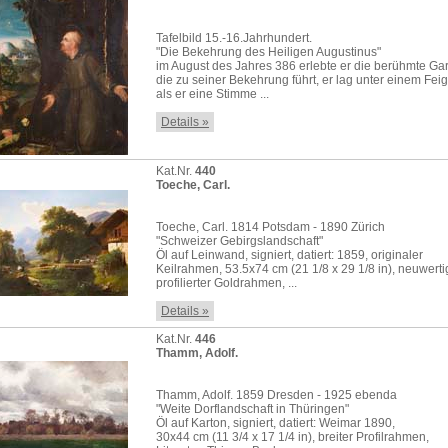
Tafelbild 15.-16.Jahrhundert.
"Die Bekehrung des Heiligen Augustinus"
im August des Jahres 386 erlebte er die berühmte Ga
die zu seiner Bekehrung führt, er lag unter einem F
als er eine Stimme ...
Details »
Kat.Nr.
440
Toeche, Carl.
Toeche, Carl. 1814 Potsdam - 1890 Zürich
"Schweizer Gebirgslandschaft"
Öl auf Leinwand, signiert, datiert: 1859, originaler
Keilrahmen, 53.5x74 cm (21 1/8 x 29 1/8 in), neuwerti
profilierter Goldrahmen, ...
Details »
Kat.Nr.
446
Thamm, Adolf.
Thamm, Adolf. 1859 Dresden - 1925 ebenda
"Weite Dorflandschaft in Thüringen"
Öl auf Karton, signiert, datiert: Weimar 1890,
30x44 cm (11 3/4 x 17 1/4 in), breiter Profilrahmen,