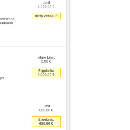
Limit
1.900,00 €
nicht verkauft
rtenszene,
eigenbaum
ohne Limit
0,00 €
Ergebnis:
1.200,00 €
ger
Limit
600,00 €
Ergebnis:
650,00 €