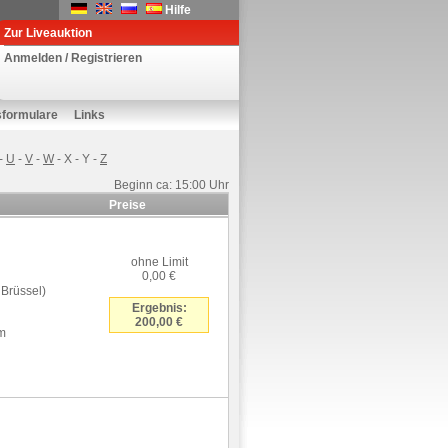
Hilfe
Zur Liveauktion
Anmelden / Registrieren
sformulare
Links
-
U
-
V
-
W
-
X
-
Y
-
Z
Beginn ca: 15:00 Uhr
Preise
ohne Limit
0,00 €
 Brüssel)
Ergebnis:
200,00 €
cm