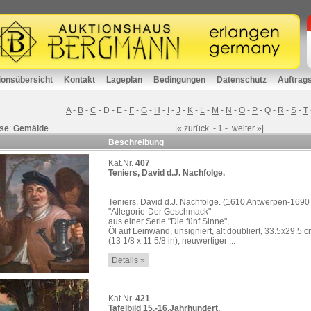
ionsübersicht
Kontakt
Lageplan
Bedingungen
Datenschutz
Auftrag
A
-
B
-
C
-
D
-
E
-
F
-
G
-
H
-
I
-
J
-
K
-
L
-
M
-
N
-
O
-
P
-
Q
-
R
-
S
-
T
se
:
Gemälde
|«
zurück
-
1
-
weiter
»|
Beschreibung
Kat.Nr.
407
Teniers, David d.J. Nachfolge.
Teniers, David d.J. Nachfolge. (1610 Antwerpen-1690
"Allegorie-Der Geschmack"
aus einer Serie "Die fünf Sinne",
Öl auf Leinwand, unsigniert, alt doubliert, 33.5x29.5 
(13 1/8 x 11 5/8 in), neuwertiger ...
Details »
Kat.Nr.
421
Tafelbild 15.-16.Jahrhundert.