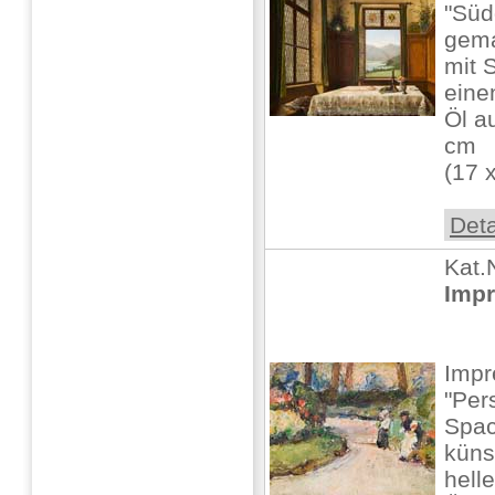
"Süd
gema
mit 
eine
Öl a
cm
(17 x
Deta
Kat.
Impr
Impr
"Per
Spac
küns
helle