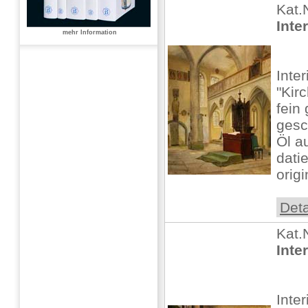
Kat.
Inte
mehr Information
Inte
"Kir
fein
gesc
Öl a
datie
origi
Deta
Kat.
Inte
Inte