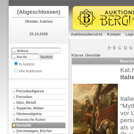
(Abgeschlossen)
Oktober Auktion
25.10.2008
Auktionsübersicht
Kontakt
Lage
A
-
B
-
C
-
D
-
E
Klasse
:
Gemälde
Beschr
In Auktion
Kat.
Alle Auktionen
Ital
Porzellanfiguren
Porzellan
Ital
Glas, Metall
"Myt
Teppiche, Möbel
vor 
Vitrinenobjekte
perso
Russische Kunst
Gemälde
als v
Zeichnungen, Bücher