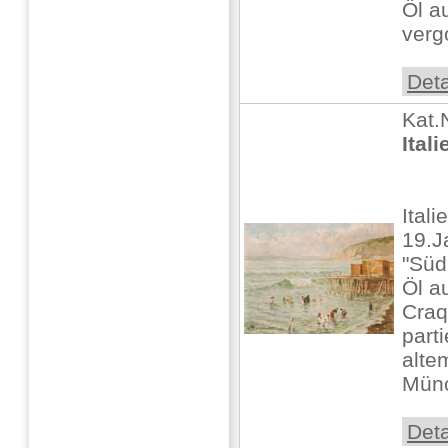
Öl a
verg
Deta
Kat.
Ital
Ital
19.J
"Süd
Öl a
Craq
parti
alte
Münc
Deta