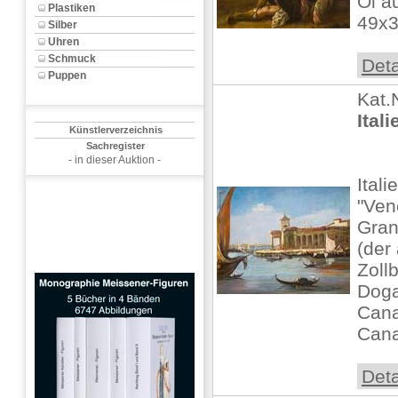
Öl a
Plastiken
49x3
Silber
Uhren
Schmuck
Deta
Puppen
Kat.
Ital
Künstlerverzeichnis
Sachregister
- in dieser Auktion -
Ital
"Ven
Gran
(der
Zoll
Doga
Cana
Canal
Deta